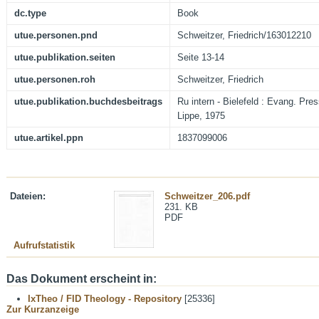
dc.type
Book
utue.personen.pnd
Schweitzer, Friedrich/163012210
utue.publikation.seiten
Seite 13-14
utue.personen.roh
Schweitzer, Friedrich
utue.publikation.buchdesbeitrags
Ru intern - Bielefeld : Evang. Pre
Lippe, 1975
utue.artikel.ppn
1837099006
Dateien:
Schweitzer_206.pdf
231. KB
PDF
Aufrufstatistik
Das Dokument erscheint in:
IxTheo / FID Theology - Repository
[25336]
Zur Kurzanzeige