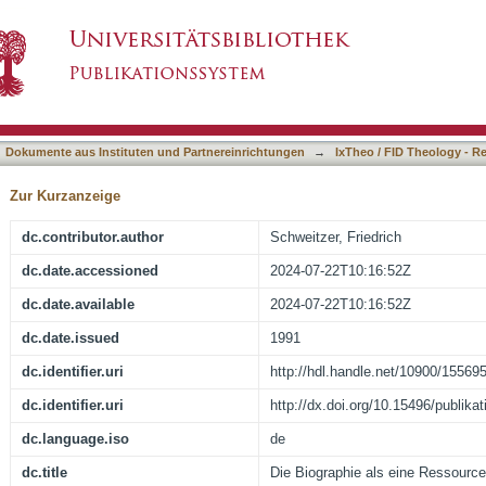
Ressource von Reformen
asiert)
Dokumente aus Instituten und Partnereinrichtungen
→
IxTheo / FID Theology - R
Zur Kurzanzeige
dc.contributor.author
Schweitzer, Friedrich
dc.date.accessioned
2024-07-22T10:16:52Z
dc.date.available
2024-07-22T10:16:52Z
dc.date.issued
1991
dc.identifier.uri
http://hdl.handle.net/10900/15569
dc.identifier.uri
http://dx.doi.org/10.15496/publika
dc.language.iso
de
dc.title
Die Biographie als eine Ressourc