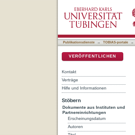
Die Biographie als eine 
DSpace Repositorium (Manakin b
Publikationsdienste
→
TOBIAS-portale
→
VERÖFFENTLICHEN
Kontakt
Verträge
Hilfe und Informationen
Stöbern
Dokumente aus Instituten und
Partnereinrichtungen
Erscheinungsdatum
Autoren
Titel