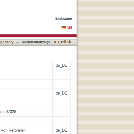
Einloggen
« zurück
epository
→
Dokumentanzeige
de_DE
de_DE
5
tion-97028
e von Reformen
de_DE