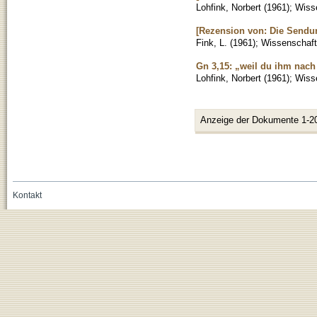
Lohfink, Norbert
(
1961
)
;
Wisse
[Rezension von: Die Sendu
Fink, L.
(
1961
)
;
Wissenschaftl
Gn 3,15: „weil du ihm nach
Lohfink, Norbert
(
1961
)
;
Wisse
Anzeige der Dokumente 1-2
Kontakt