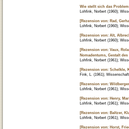
Wie stellt sich das Proble
Lohfink, Norbert
(
1960
)
;
Wisse
[Rezension von: Rad, Gerh
Lohfink, Norbert
(
1960
)
;
Wisse
[Rezension von: Alt, Albrec
Lohfink, Norbert
(
1960
)
;
Wisse
[Rezension von: Vaux, Rola
Nomadentums, Gestalt des F
Lohfink, Norbert
(
1961
)
;
Wisse
[Rezension von: Schelkle, K
Fink, L.
(
1961
)
;
Wissenschaftl
[Rezension von: Wildberger
Lohfink, Norbert
(
1961
)
;
Wisse
[Rezension von: Henry, Mari
Lohfink, Norbert
(
1961
)
;
Wisse
[Rezension von: Baltzer, K
Lohfink, Norbert
(
1961
)
;
Wisse
[Rezension von: Horst, Frie