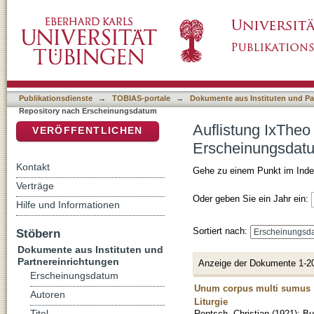
Auflistung IxTheo / FID Theology - Reposit
DSpace Repositorium (Manakin basiert)
Publikationsdienste
→
TOBIAS-portale
→
Dokumente aus Instituten und Pa
Repository nach Erscheinungsdatum
Auflistung IxTheo
VERÖFFENTLICHEN
Erscheinungsdat
Kontakt
Gehe zu einem Punkt im Inde
Verträge
Oder geben Sie ein Jahr ein:
Hilfe und Informationen
Sortiert nach:
Stöbern
Dokumente aus Instituten und
Partnereinrichtungen
Anzeige der Dokumente 1-2
Erscheinungsdatum
Unum corpus multi sumus :
Autoren
Liturgie
Titel
Rentsch, Christian
(
1921
)
;
Bu