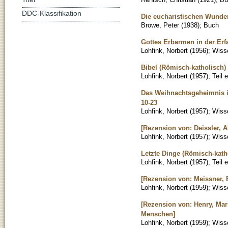
DDC-Klassifikation
Die eucharistischen Wunder 
Browe, Peter
(
1938
)
;
Buch
Gottes Erbarmen in der Erf
Lohfink, Norbert
(
1956
)
;
Wisse
Bibel (Römisch-katholisch)
Lohfink, Norbert
(
1957
)
;
Teil 
Das Weihnachtsgeheimnis in
10-23
Lohfink, Norbert
(
1957
)
;
Wisse
[Rezension von: Deissler, A
Lohfink, Norbert
(
1957
)
;
Wisse
Letzte Dinge (Römisch-kath
Lohfink, Norbert
(
1957
)
;
Teil 
[Rezension von: Meissner, 
Lohfink, Norbert
(
1959
)
;
Wisse
[Rezension von: Henry, Mari
Menschen]
Lohfink, Norbert
(
1959
)
;
Wisse