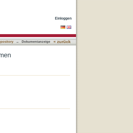
Einloggen
« zurück
epository
→
Dokumentanzeige
rmen