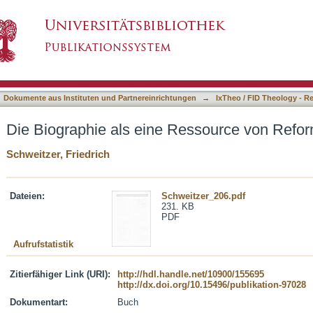
Ressource von Reformen
asiert)
Dokumente aus Instituten und Partnereinrichtungen
→
IxTheo / FID Theology - R
Die Biographie als eine Ressource von Refo
Schweitzer, Friedrich
Dateien:
Schweitzer_206.pdf
231. KB
PDF
Aufrufstatistik
Zitierfähiger Link (URI):
http://hdl.handle.net/10900/155695
http://dx.doi.org/10.15496/publikation-97028
Dokumentart:
Buch