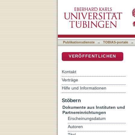
Die Biographie als eine 
DSpace Repositorium (Manakin b
Publikationsdienste
→
TOBIAS-portale
→
VERÖFFENTLICHEN
Kontakt
Verträge
Hilfe und Informationen
Stöbern
Dokumente aus Instituten und
Partnereinrichtungen
Erscheinungsdatum
Autoren
Titel