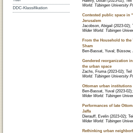
Halevy, Dotan
(
2023-02
)
;
Tei
World. Tübingen University 
DDC-Klassifikation
Contested public space in 
Jerusalem
Jacobson, Abigail
(
2023-02
)
;
Wider World. Tübingen Unive
From the Household to the W
Sham
Ben-Bassat, Yuval
;
Büssow, 
Gendered reorganization in 
the urban space
Zachs, Fruma
(
2023-02
)
;
Tei
World. Tübingen University P
Ottoman urban institutions
Ben-Bassat, Yuval
(
2023-02
)
Wider World. Tübingen Univer
Performances of late Ottoma
Jaffa
Dierauff, Evelin
(
2023-02
)
;
Te
Wider World. Tübingen Unive
Rethinking urban neighborh