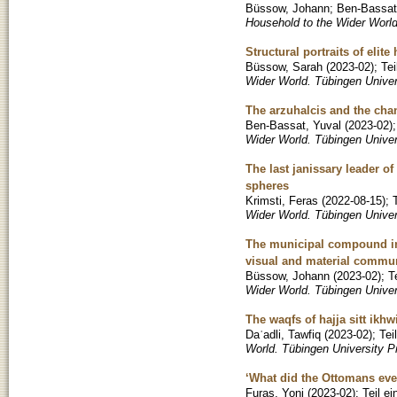
Büssow, Johann
;
Ben-Bassat
Household to the Wider World
Structural portraits of elit
Büssow, Sarah
(
2023-02
)
;
Te
Wider World. Tübingen Univer
The arzuhalcis and the cha
Ben-Bassat, Yuval
(
2023-02
)
Wider World. Tübingen Univer
The last janissary leader o
spheres
Krimsti, Feras
(
2022-08-15
)
;
Wider World. Tübingen Univer
The municipal compound in l
visual and material commu
Büssow, Johann
(
2023-02
)
;
T
Wider World. Tübingen Unive
The waqfs of hajja sitt ikhw
Daʿadli, Tawfiq
(
2023-02
)
;
Tei
World. Tübingen University P
‘What did the Ottomans eve
Furas, Yoni
(
2023-02
)
;
Teil e