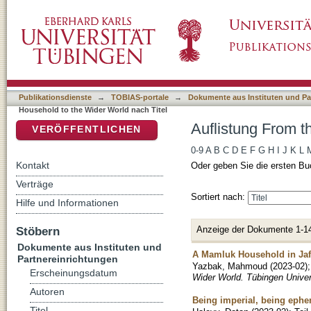
Auflistung From the Household to the Wider 
DSpace Repositorium (Manakin basiert)
Publikationsdienste
→
TOBIAS-portale
→
Dokumente aus Instituten und Pa
Household to the Wider World nach Titel
Auflistung From t
VERÖFFENTLICHEN
0-9
A
B
C
D
E
F
G
H
I
J
K
L
Kontakt
Oder geben Sie die ersten Bu
Verträge
Sortiert nach:
Hilfe und Informationen
Anzeige der Dokumente 1-1
Stöbern
Dokumente aus Instituten und
A Mamluk Household in Jaf
Partnereinrichtungen
Yazbak, Mahmoud
(
2023-02
)
Erscheinungsdatum
Wider World. Tübingen Univer
Autoren
Being imperial, being eph
Titel