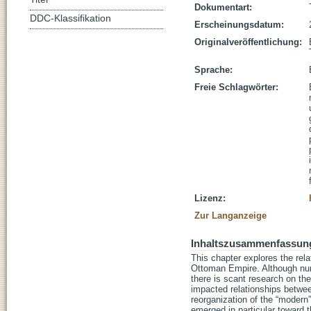
Dokumentart:
DDC-Klassifikation
Erscheinungsdatum:
Originalveröffentlichung:
Sprache:
Freie Schlagwörter:
Lizenz:
Zur Langanzeige
Inhaltszusammenfassun
This chapter explores the rel
Ottoman Empire. Although nume
there is scant research on th
impacted relationships betwee
reorganization of the “modern
emerged in particular toward 