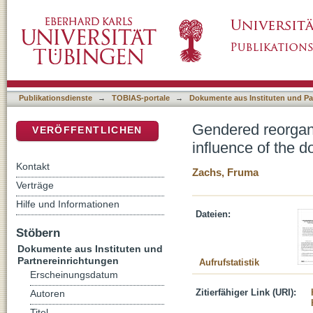
Gendered reorganization in late Ottoman Beiru
DSpace Repositorium (Manakin basiert)
discourse and the urban space
Publikationsdienste
→
TOBIAS-portale
→
Dokumente aus Instituten und Pa
Gendered reorgani
VERÖFFENTLICHEN
influence of the 
Kontakt
Zachs, Fruma
Verträge
Hilfe und Informationen
Dateien:
Stöbern
Dokumente aus Instituten und
Partnereinrichtungen
Aufrufstatistik
Erscheinungsdatum
Zitierfähiger Link (URI):
Autoren
Titel