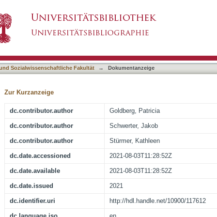
r attract preservice teachers' attention during
asiert)
 und Sozialwissenschaftliche Fakultät
→
Dokumentanzeige
Zur Kurzanzeige
dc.contributor.author
Goldberg, Patricia
dc.contributor.author
Schwerter, Jakob
dc.contributor.author
Stürmer, Kathleen
dc.date.accessioned
2021-08-03T11:28:52Z
dc.date.available
2021-08-03T11:28:52Z
dc.date.issued
2021
dc.identifier.uri
http://hdl.handle.net/10900/117612
dc.language.iso
en