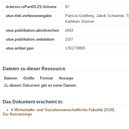
dcterms.isPartOf.ZS-Volume
97
utue.titel.verfasserangabe
Patricia Goldberg, Jakob Schwerter, Ti
Kathleen Stürmer
utue.publikation.abrufzeichen
o043
utue.publikation.swbdatum
2107
utue.artikel.ppn
1761778803
Dateien zu dieser Ressource
Dateien
Größe
Format
Anzeige
Zu diesem Dokument gibt es keine Dateien.
Das Dokument erscheint in:
6 Wirtschafts- und Sozialwissenschaftliche Fakultät
[8108]
Zur Kurzanzeige