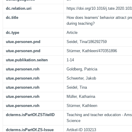
dc.relation.uri
https://doi.org/10.1016/j.tate.2020.10
dc.title
How does learners' behavior attract pr
during teaching?
dc.type
Article
utue.personen.pnd
Seidel, Tina/186292759
utue.personen.pnd
Stürmer, Kathleen/470351896
utue.publikation.seiten
1-14
utue.personen.roh
Goldberg, Patricia
utue.personen.roh
Schwerter, Jakob
utue.personen.roh
Seidel, Tina
utue.personen.roh
Müller, Katharina
utue.personen.roh
Stürmer, Kathleen
dcterms.isPartOf.ZSTitelID
Teaching and teacher education - Amst
Science
dcterms.isPartOf.ZS-Issue
Artikel-ID 103213