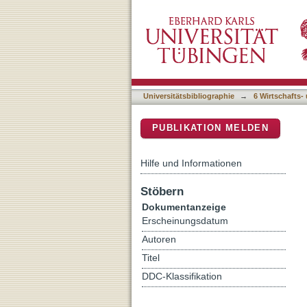
How does learners' behavio
DSpace Repositorium (Manakin b
Universitätsbibliographie
→
6 Wirtschafts-
PUBLIKATION MELDEN
Hilfe und Informationen
Stöbern
Dokumentanzeige
Erscheinungsdatum
Autoren
Titel
DDC-Klassifikation