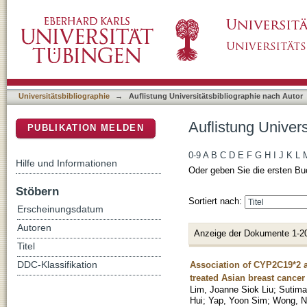
Auflistung Universitätsbibliographie nach Au
DSpace Repositorium (Manakin basiert)
Universitätsbibliographie
→
Auflistung Universitätsbibliographie nach Autor
Auflistung Univer
PUBLIKATION MELDEN
0-9
A
B
C
D
E
F
G
H
I
J
K
L
Hilfe und Informationen
Oder geben Sie die ersten Bu
Stöbern
Sortiert nach:
Erscheinungsdatum
Autoren
Anzeige der Dokumente 1-2
Titel
Association of CYP2C19*2 a
DDC-Klassifikation
treated Asian breast cancer
Lim, Joanne Siok Liu
;
Sutima
Hui
;
Yap, Yoon Sim
;
Wong, N