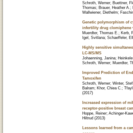
Schroth, Werner
;
Buettner, Fl
Thomas
;
Brauer, Heather A.
;
Wallwiener, Diethelm
;
Faschin
Genetic polymorphism of cy
infertility drug clomiphene 
Muerdter, Thomas E.
;
Kerb, 
Igel, Svitlana
;
Schaeffeler, E
Highly sensitive simultane
LC-MS/MS
Johaenning, Janina
;
Heinkele
Schroth, Werner
;
Muerdter, 
Improved Prediction of End
Tamoxifen
Schroth, Werner
;
Winter, Ste
Balram
;
Khor, Chiea C.
;
Tfayl
(
2017
)
Increased expression of mi
receptor-positive breast ca
Hoppe, Reiner
;
Achinger-Kaw
Hiltrud
(
2013
)
Lessons learned from a can