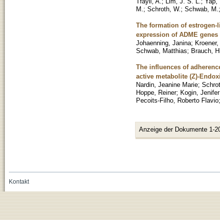
Tfayli, A.
;
Lim, J. S. L.
;
Yap, 
M.
;
Schroth, W.
;
Schwab, M.
The formation of estrogen-l
expression of ADME genes
Johaenning, Janina
;
Kroener,
Schwab, Matthias
;
Brauch, Hi
The influences of adheren
active metabolite (Z)-Endox
Nardin, Jeanine Marie
;
Schro
Hoppe, Reiner
;
Kogin, Jenife
Pecoits-Filho, Roberto Flavio
Anzeige der Dokumente 1-2
Kontakt