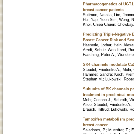
Pharmacogenetics of UGT1A
breast cancer patients
Sutiman, Natalia
;
Lim, Joann
Hui
;
Yap, Yoon Sim
;
Wong, N
Khor, Chiea Chuen
;
Chowbay,
Predicting Triple-Negative
Breast Cancer Risk and Sev
Haeberle, Lothar
;
Hein, Alexa
Arndt
;
Schulz-Wendtland, Ru
Fasching, Peter A.
;
Wunderle
SK4 channels modulate Ca2+
Steudel, Friederike A.
;
Mohr, 
Hammer, Sandra
;
Koch, Pierr
Stephan M.
;
Lukowski, Rober
Subunits of BK channels p
treatment in preclinical mo
Mohr, Corinna J.
;
Schroth, W
Alice
;
Steudel, Friederike A.
;
Brauch, Hiltrud
;
Lukowski, Ro
Tamoxifen metabolism predi
breast cancer
Saladores, P.
;
Muerdter, T.
;
E