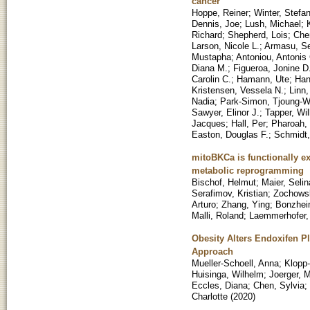
cancer
Hoppe, Reiner
;
Winter, Stefa
Dennis, Joe
;
Lush, Michael
;
Richard
;
Shepherd, Lois
;
Che
Larson, Nicole L.
;
Armasu, Se
Mustapha
;
Antoniou, Antonis
Diana M.
;
Figueroa, Jonine D
Carolin C.
;
Hamann, Ute
;
Han
Kristensen, Vessela N.
;
Linn,
Nadia
;
Park-Simon, Tjoung-
Sawyer, Elinor J.
;
Tapper, Wil
Jacques
;
Hall, Per
;
Pharoah, 
Easton, Douglas F.
;
Schmidt,
mitoBKCa is functionally e
metabolic reprogramming
Bischof, Helmut
;
Maier, Selin
Serafimov, Kristian
;
Zochows
Arturo
;
Zhang, Ying
;
Bonzheim
Malli, Roland
;
Laemmerhofer,
Obesity Alters Endoxifen P
Approach
Mueller-Schoell, Anna
;
Klopp
Huisinga, Wilhelm
;
Joerger, 
Eccles, Diana
;
Chen, Sylvia
;
Charlotte
(
2020
)