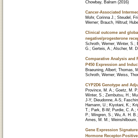
Chowbay, Balram
(
2016
)
Cancer-Associated Interme
Mohr, Corinna J.
;
Steudel, Fr
Werner
;
Brauch, Hiltrud
;
Hube
Clinical outcome and global
negative/progesterone rece
Schroth, Werner
;
Winter, S.
;
G.
;
Gerteis, A.
;
Alscher, M. D
Comparative Analysis and 
P450 Expression and Induc
Braeuning, Albert
;
Thomas, M
Schroth, Werner
;
Weiss, Tho
CYP2D6 Genotype and Adjuv
Province, M. A.
;
Goetz, M. P.
Winter, S.
;
Zembutsu, H.
;
Mus
J-Y
;
Dieudonne, A-S
;
Faschin
Hamann, U.
;
Kiyotani, K.
;
Kri
T.
;
Park, B-W
;
Purdie, C. A.
;
P.
;
Wingren, S.
;
Wu, A. H. B.
Ames, M. M.
;
Weinshilboum,
Gene Expression Signature
Hormone Receptor-Positive 