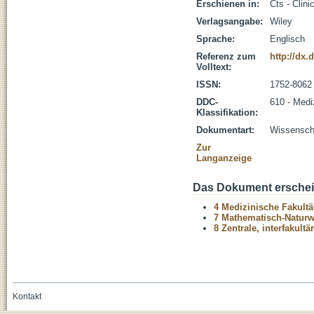
Erschienen in:
Cts - Clini
Verlagsangabe:
Wiley
Sprache:
Englisch
Referenz zum
http://dx.
Volltext:
ISSN:
1752-8062
DDC-
610 - Medi
Klassifikation:
Dokumentart:
Wissenscha
Zur
Langanzeige
Das Dokument erschein
4 Medizinische Fakultä
7 Mathematisch-Naturwi
8 Zentrale, interfakult
Kontakt