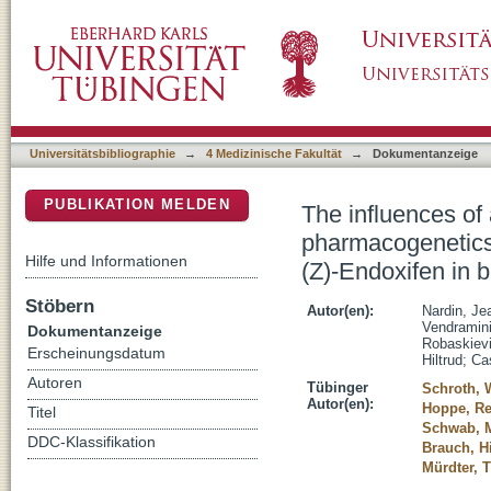
The influences of adherence to tamoxifen 
DSpace Repositorium (Manakin basiert)
concentrations of the active metabolite (Z)-E
Universitätsbibliographie
→
4 Medizinische Fakultät
→
Dokumentanzeige
PUBLIKATION MELDEN
The influences o
pharmacogenetics 
Hilfe und Informationen
(Z)-Endoxifen in 
Stöbern
Autor(en):
Nardin, Je
Vendramini
Dokumentanzeige
Robaskievi
Erscheinungsdatum
Hiltrud
;
Ca
Autoren
Tübinger
Schroth, 
Autor(en):
Hoppe, Re
Titel
Schwab, M
DDC-Klassifikation
Brauch, Hi
Mürdter, 