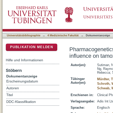
Pharmacogenetics of UGT1A4, UGT2B7 and U
DSpace Repositorium (Manakin basiert)
disposition in Asian breast cancer patients
Universitätsbibliographie
→
4 Medizinische Fakultät
→
Dokumentanzeige
PUBLIKATION MELDEN
Pharmacogenetic
influence on tamox
Hilfe und Informationen
Autor(en):
Sutiman, N
Ng, Raymo
Stöbern
Rebecca
;
Dokumentanzeige
Tübinger
Mürdter, 
Erscheinungsdatum
Autor(en):
Schroth, 
Autoren
Schwab, M
Titel
Erschienen in:
Clinical P
Verlagsangabe:
Adis Int Lt
DDC-Klassifikation
Sprache:
Englisch