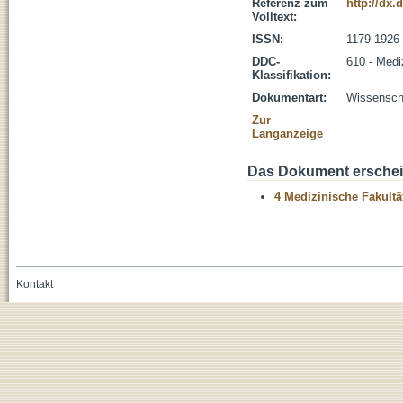
Referenz zum
http://dx.
Volltext:
ISSN:
1179-1926
DDC-
610 - Medi
Klassifikation:
Dokumentart:
Wissenscha
Zur
Langanzeige
Das Dokument erschein
4 Medizinische Fakultä
Kontakt