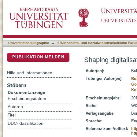
Shaping digitalisation in Germany : more soc
DSpace Repositorium (Manakin basiert)
Universitätsbibliographie
→
6 Wirtschafts- und Sozialwissenschaftliche Fakul
PUBLIKATION MELDEN
Shaping digitalis
Autor(en):
Buh
Hilfe und Informationen
Tübinger Autor(en):
Buh
Go
Stöbern
Koh
Dokumentanzeige
Erscheinungsjahr:
20
Erscheinungsdatum
Reihe:
WIS
Autoren
Verlagsangabe:
Bon
Titel
Sprache:
Eng
DDC-Klassifikation
Referenz zum Volltext:
ht
htt