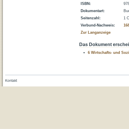
ISBN:
978
Dokumentart:
Bu
Seitenzahl:
1 O
Verbund-Nachweis:
16
Zur Langanzeige
Das Dokument erschein
6 Wirtschafts- und Soz
Kontakt