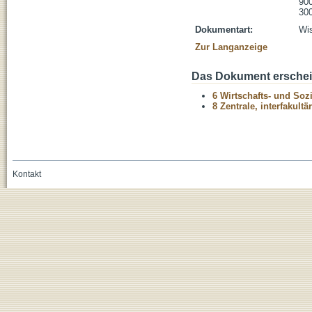
900
300
Dokumentart:
Wis
Zur Langanzeige
Das Dokument erschein
6 Wirtschafts- und Soz
8 Zentrale, interfakult
Kontakt