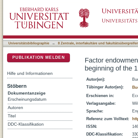
Factor endowments on the 'frontier': Algerian 
DSpace Repositorium (Manakin basiert)
Universitätsbibliographie
→
8 Zentrale, interfakultäre und fakultätsübergreif
PUBLIKATION MELDEN
Factor endowments 
beginning of the 
Hilfe und Informationen
Autor(en):
Buc
Stöbern
Tübinger Autor(en):
Bu
Dokumentanzeige
Erschienen in:
Eco
Erscheinungsdatum
Verlagsangabe:
Wi
Autoren
Sprache:
Eng
Titel
Referenz zum Volltext:
htt
DDC-Klassifikation
ISSN:
14
DDC-Klassifikation:
330