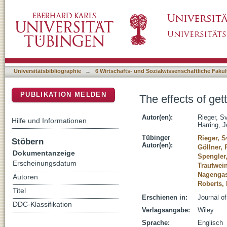
The effects of getting a new teacher on the c
DSpace Repositorium (Manakin basiert)
Universitätsbibliographie
→
6 Wirtschafts- und Sozialwissenschaftliche Fakul
PUBLIKATION MELDEN
The effects of get
Autor(en):
Rieger, S
Hilfe und Informationen
Harring, J
Tübinger
Rieger, 
Stöbern
Autor(en):
Göllner, 
Dokumentanzeige
Spengler
Erscheinungsdatum
Trautwein
Nagengas
Autoren
Roberts, 
Titel
Erschienen in:
Journal of
DDC-Klassifikation
Verlagsangabe:
Wiley
Sprache:
Englisch