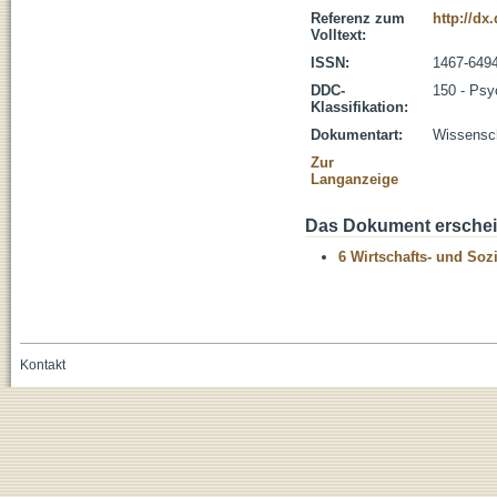
Referenz zum
http://dx
Volltext:
ISSN:
1467-649
DDC-
150 - Psy
Klassifikation:
Dokumentart:
Wissenscha
Zur
Langanzeige
Das Dokument erschein
6 Wirtschafts- und Soz
Kontakt