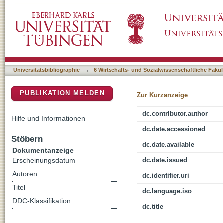
The nature of interests : toward a unifying the
DSpace Repositorium (Manakin basiert)
Universitätsbibliographie
→
6 Wirtschafts- und Sozialwissenschaftliche Fakul
PUBLIKATION MELDEN
Zur Kurzanzeige
dc.contributor.author
Hilfe und Informationen
dc.date.accessioned
Stöbern
dc.date.available
Dokumentanzeige
dc.date.issued
Erscheinungsdatum
Autoren
dc.identifier.uri
Titel
dc.language.iso
DDC-Klassifikation
dc.title