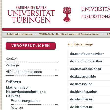
Dodder and Tomato - A plant-plant dialogue
DSpace Repositorium (Manakin basiert)
Publikationsdienste
→
TOBIAS-lib - Publikationen und Dissertationen
→
7 
Zur Kurzanzeige
VERÖFFENTLICHEN
dc.contributor.advisor
Kontakt
dc.contributor.author
Verträge
dc.date.accessioned
Hilfe und Informationen
dc.date.available
Stöbern
dc.date.issued
Mathematisch-
Naturwissenschaftliche
dc.identifier.other
Fakultät
dc.identifier.uri
Erscheinungsdatum
dc.identifier.uri
Autoren