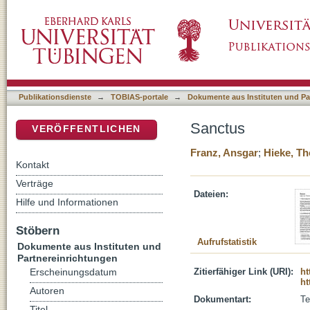
Sanctus
DSpace Repositorium (Manakin basiert)
Publikationsdienste
→
TOBIAS-portale
→
Dokumente aus Instituten und Pa
Sanctus
VERÖFFENTLICHEN
Franz, Ansgar
;
Hieke, T
Kontakt
Verträge
Dateien:
Hilfe und Informationen
Stöbern
Aufrufstatistik
Dokumente aus Instituten und
Partnereinrichtungen
Zitierfähiger Link (URI):
ht
Erscheinungsdatum
ht
Autoren
Dokumentart:
Te
Titel