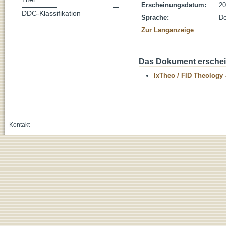
Erscheinungsdatum:
20
DDC-Klassifikation
Sprache:
De
Zur Langanzeige
Das Dokument erschein
IxTheo / FID Theology 
Kontakt