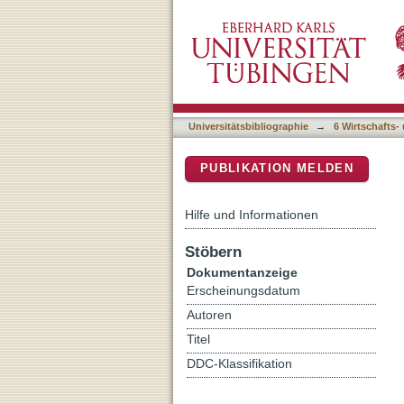
Comparing occupational we
DSpace Repositorium (Manakin b
Universitätsbibliographie
→
6 Wirtschafts-
PUBLIKATION MELDEN
Hilfe und Informationen
Stöbern
Dokumentanzeige
Erscheinungsdatum
Autoren
Titel
DDC-Klassifikation