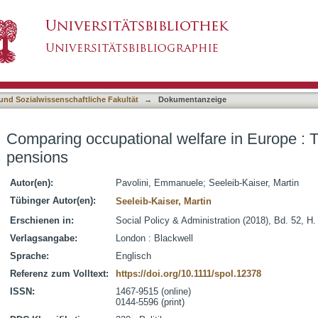
lfare in Europe : The case of occupational p
asiert)
 und Sozialwissenschaftliche Fakultät
→
Dokumentanzeige
Comparing occupational welfare in Europe : T
pensions
Autor(en):
Pavolini, Emmanuele
;
Seeleib-Kaiser, Martin
Tübinger Autor(en):
Seeleib-Kaiser, Martin
Erschienen in:
Social Policy & Administration (2018), Bd. 52, H.
Verlagsangabe:
London : Blackwell
Sprache:
Englisch
Referenz zum Volltext:
https://doi.org/10.1111/spol.12378
ISSN:
1467-9515 (online)
0144-5596 (print)