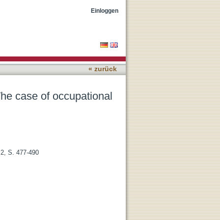
ensions
Einloggen
« zurück
he case of occupational
 2, S. 477-490