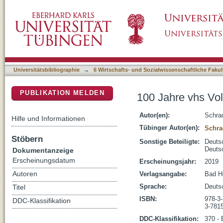
100 Jahre vhs Volkshochschulen : Geschichte
DSpace Repositorium (Manakin basiert)
Universitätsbibliographie
→
6 Wirtschafts- und Sozialwissenschaftliche Fakul
PUBLIKATION MELDEN
100 Jahre vhs Vol
Autor(en):
Schrad
Hilfe und Informationen
Tübinger Autor(en):
Schra
Stöbern
Sonstige Beteiligte:
Deuts
Deutsc
Dokumentanzeige
Erscheinungsdatum
Erscheinungsjahr:
2019
Autoren
Verlagsangabe:
Bad He
Sprache:
Deuts
Titel
ISBN:
978-3
DDC-Klassifikation
3-781
DDC-Klassifikation:
370 - 