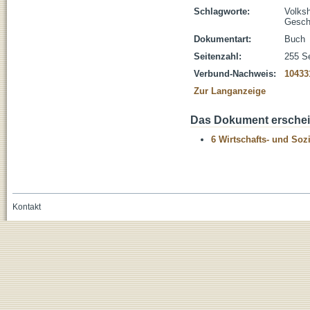
Schlagworte:
Volks
Gesch
Dokumentart:
Buch
Seitenzahl:
255 S
Verbund-Nachweis:
10433
Zur Langanzeige
Das Dokument erschein
6 Wirtschafts- und Soz
Kontakt