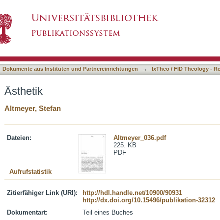
asiert)
Dokumente aus Instituten und Partnereinrichtungen
→
IxTheo / FID Theology - R
Ästhetik
Altmeyer, Stefan
Dateien:
Altmeyer_036.pdf
225. KB
PDF
Aufrufstatistik
Zitierfähiger Link (URI):
http://hdl.handle.net/10900/90931
http://dx.doi.org/10.15496/publikation-32312
Dokumentart:
Teil eines Buches