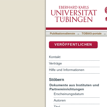
Ästhetik
DSpace Repositorium (Manakin b
Publikationsdienste
→
TOBIAS-portale
→
VERÖFFENTLICHEN
Kontakt
Verträge
Hilfe und Informationen
Stöbern
Dokumente aus Instituten und
Partnereinrichtungen
Erscheinungsdatum
Autoren
Titel