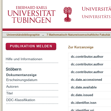
Photoreactions of Phenylborylene with Dini
DSpace Repositorium (Manakin basiert)
Universitätsbibliographie
→
7 Mathematisch-Naturwissenschaftliche Fakultät
PUBLIKATION MELDEN
Zur Kurzanzeige
dc.contributor.author
Hilfe und Informationen
dc.contributor.author
Stöbern
dc.contributor.author
Dokumentanzeige
dc.date.accessioned
Erscheinungsdatum
Autoren
dc.date.available
Titel
dc.date.issued
DDC-Klassifikation
dc.identifier.issn
dc.identifier.uri