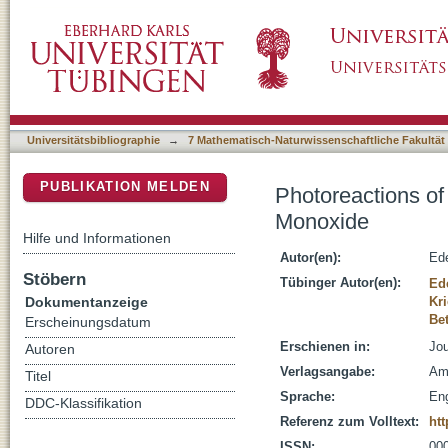
Photoreactions of Phenylborylene with Dini
DSpace Repositorium (Manakin basiert)
Universitätsbibliographie
→
7 Mathematisch-Naturwissenschaftliche Fakultät
PUBLIKATION MELDEN
Photoreactions of
Monoxide
Hilfe und Informationen
Autor(en):
Ede
Stöbern
Tübinger Autor(en):
Ede
Dokumentanzeige
Kri
Bet
Erscheinungsdatum
Erschienen in:
Jou
Autoren
Verlagsangabe:
Am
Titel
Sprache:
Eng
DDC-Klassifikation
Referenz zum Volltext:
htt
ISSN:
00