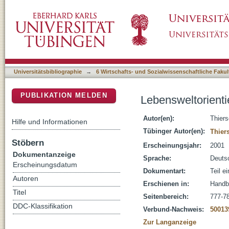
Lebensweltorientierte Jugendsozialarbeit
DSpace Repositorium (Manakin basiert)
Universitätsbibliographie
→
6 Wirtschafts- und Sozialwissenschaftliche Fakul
PUBLIKATION MELDEN
Lebensweltorienti
Autor(en):
Thier
Hilfe und Informationen
Tübinger Autor(en):
Thier
Stöbern
Erscheinungsjahr:
2001
Dokumentanzeige
Sprache:
Deuts
Erscheinungsdatum
Dokumentart:
Teil e
Autoren
Erschienen in:
Handbu
Titel
Seitenbereich:
777-7
DDC-Klassifikation
Verbund-Nachweis:
50013
Zur Langanzeige