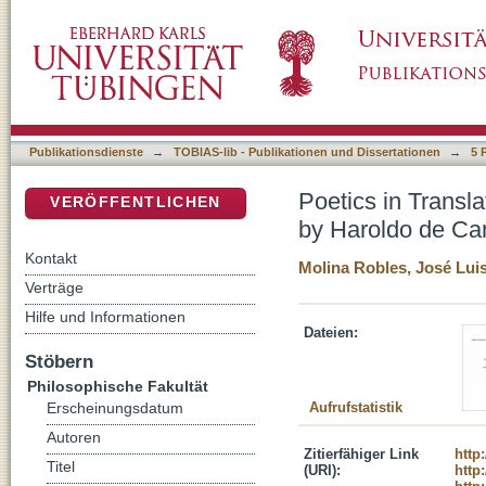
Poetics in Translation: Make It New by Ezr
DSpace Repositorium (Manakin basiert)
Publikationsdienste
→
TOBIAS-lib - Publikationen und Dissertationen
→
5 
Poetics in Transl
VERÖFFENTLICHEN
by Haroldo de C
Kontakt
Molina Robles, José Lui
Verträge
Hilfe und Informationen
Dateien:
Stöbern
Philosophische Fakultät
Aufrufstatistik
Erscheinungsdatum
Autoren
Zitierfähiger Link
http
Titel
(URI):
http