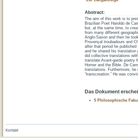
Abstract:
The aim of this work is to pr
Brazilian Poet Haroldo de Ca
but, at the same time, to cre
from many different geographi
Anglo-Saxon and then he took 
Provençal troubadours and Chi
after that period he publishe
and he shared his translatio
did collective translations w
translate Avant-garde poetry 
Homer and the Bible. De Campo
translations. Furthermore, he 
“transcreation.” He was convin
Das Dokument erschein
5 Philosophische Fakul
Kontakt