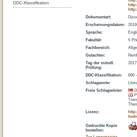
http
DDC-Klassifikation
http
http
Dokumentart:
Disse
Erscheinungsdatum:
2019
Sprache:
Engl
Fakultät:
5 Ph
Fachbereich:
Allg
Gutachter:
Reinf
Tag der mündl.
2017
Prüfung:
DDC-Klassifikation:
890 -
Schlagworte:
Liter
Freie Schlagwörter:
D
P
Tran
Theo
Lizenz:
http
tueb
Gedruckte Kopie
bestellen:
Zur Langanzeige