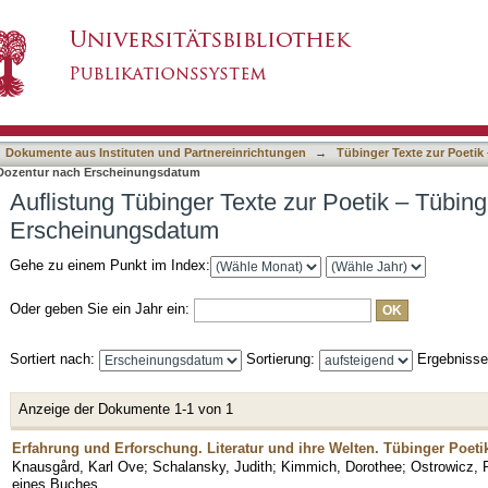
e zur Poetik – Tübinger Poetik-Dozentur nach 
asiert)
Dokumente aus Instituten und Partnereinrichtungen
→
Tübinger Texte zur Poetik
k-Dozentur nach Erscheinungsdatum
Auflistung Tübinger Texte zur Poetik – Tübin
Erscheinungsdatum
Gehe zu einem Punkt im Index:
Oder geben Sie ein Jahr ein:
Sortiert nach:
Sortierung:
Ergebniss
Anzeige der Dokumente 1-1 von 1
Erfahrung und Erforschung. Literatur und ihre Welten. Tübinger Poet
Knausgård, Karl Ove
;
Schalansky, Judith
;
Kimmich, Dorothee
;
Ostrowicz, P
eines Buches