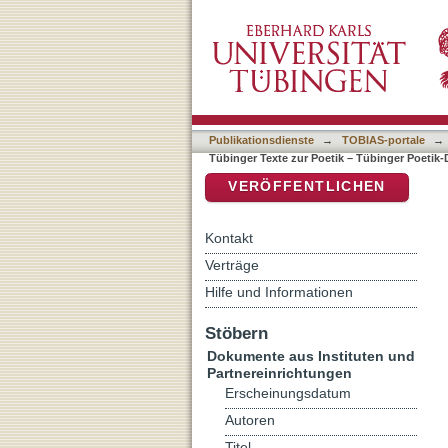
Auflistung Tübinger Text
DSpace Repositorium (Manakin b
Publikationsdienste
→
TOBIAS-portale
→
Tübinger Texte zur Poetik – Tübinger Poeti
VERÖFFENTLICHEN
Kontakt
Verträge
Hilfe und Informationen
Stöbern
Dokumente aus Instituten und
Partnereinrichtungen
Erscheinungsdatum
Autoren
Titel