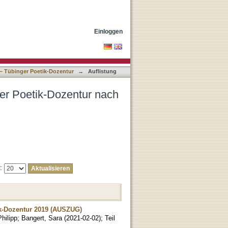
Erscheinungsdatum
Einloggen
 – Tübinger Poetik-Dozentur
→
Auflistung
ger Poetik-Dozentur nach
e:
ik-Dozentur 2019 (AUSZUG)
hilipp
;
Bangert, Sara
(
2021-02-02
)
;
Teil