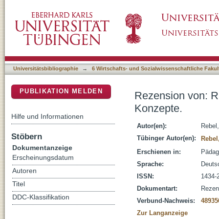
Rezension von: Ralf Weskamp; Fachdidaktik
DSpace Repositorium (Manakin basiert)
Universitätsbibliographie
→
6 Wirtschafts- und Sozialwissenschaftliche Fakul
PUBLIKATION MELDEN
Rezension von: R
Konzepte.
Hilfe und Informationen
Autor(en):
Rebel,
Stöbern
Tübinger Autor(en):
Rebel
Dokumentanzeige
Erschienen in:
Pädago
Erscheinungsdatum
Sprache:
Deuts
Autoren
ISSN:
1434-
Titel
Dokumentart:
Rezen
DDC-Klassifikation
Verbund-Nachweis:
48935
Zur Langanzeige