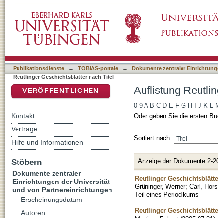
Auflistung Reutlinger Geschichtsblätter nach 
DSpace Repositorium (Manakin basiert)
Publikationsdienste
→
TOBIAS-portale
→
Dokumente zentraler Einrichtunge
Reutlinger Geschichtsblätter nach Titel
Auflistung Reutlin
VERÖFFENTLICHEN
0-9
A
B
C
D
E
F
G
H
I
J
K
L
Kontakt
Oder geben Sie die ersten Bu
Verträge
Sortiert nach:
Hilfe und Informationen
Anzeige der Dokumente 2-2
Stöbern
Dokumente zentraler
Reutlinger Geschichtsblätt
Einrichtungen der Universität
Grüninger, Werner
;
Carl, Hors
und von Partnereinrichtungen
Teil eines Periodikums
Erscheinungsdatum
Reutlinger Geschichtsblätt
Autoren