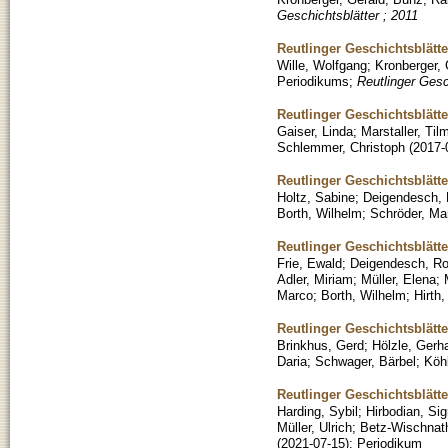
Geschichtsblätter ; 2011
Reutlinger Geschichtsblätt
Wille, Wolfgang
;
Kronberger, 
Periodikums
;
Reutlinger Gesc
Reutlinger Geschichtsblätt
Gaiser, Linda
;
Marstaller, Til
Schlemmer, Christoph
(
2017-
Reutlinger Geschichtsblätt
Holtz, Sabine
;
Deigendesch, 
Borth, Wilhelm
;
Schröder, Mar
Reutlinger Geschichtsblätt
Frie, Ewald
;
Deigendesch, Ro
Adler, Miriam
;
Müller, Elena
;
Marco
;
Borth, Wilhelm
;
Hirth
Reutlinger Geschichtsblätt
Brinkhus, Gerd
;
Hölzle, Gerh
Daria
;
Schwager, Bärbel
;
Köh
Reutlinger Geschichtsblätt
Harding, Sybil
;
Hirbodian, Sig
Müller, Ulrich
;
Betz-Wischnath
(
2021-07-15
)
;
Periodikum