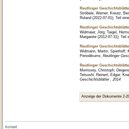
Reutlinger Geschichtsblätt
Ströbele, Werner
;
Kreutz, Be
Roland
(
2022-07-01
)
;
Teil ei
Reutlinger Geschichtsblätte
Widmaier, Jörg
;
Taigel, Herm
Margarete
(
2012-07-31
)
;
Teil
Reutlinger Geschichtsblätte
Widmann, Martin
;
Spiethoff, K
Periodikums
;
Reutlinger Gesc
Reutlinger Geschichtsblätte
Morrissey, Christoph
;
Deigen
Tetsushi
;
Reinert, Edgar
;
Kna
Geschichtsblätter ; 2014
Anzeige der Dokumente 2-2
Kontakt