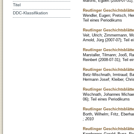
Martins, Egbert
(
2005-07-31
)
Titel
Reutlinger Geschichtsblätt
DDC-Klassifikation
Wendler, Eugen
;
Pretsch, He
Teil eines Periodikums
Reutlinger Geschichtsblätte
Veit, Ulrich
;
Zimmermann, Wo
Arnold, Jürg
(
2007-07
)
;
Teil 
Reutlinger Geschichtsblätt
Marstaller, Tilmann
;
Jooß, Ra
Reinbert
(
2008-07-31
)
;
Teil e
Reutlinger Geschichtsblätt
Betz-Wischnath, Irmtraud
;
Ba
Hermann Josef
;
Kleiber, Chri
Reutlinger Geschichtsblätt
Wischnath, Johannes Michae
06
)
;
Teil eines Periodikums
Reutlinger Geschichtsblätt
Borth, Wilhelm
;
Fritz, Eberha
; 2010
Reutlinger Geschichtsblätte
Kronberger, Gerald
;
Bunz, Ra