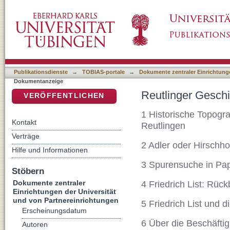
Reutlinger Geschichtsblätter, Neue Folge Nr
DSpace Repositorium (Manakin basiert)
Publikationsdienste
→
TOBIAS-portale
→
Dokumente zentraler Einrichtunge
Dokumentanzeige
Reutlinger Geschi
VERÖFFENTLICHEN
1 Historische Topogra
Kontakt
Reutlingen
Verträge
2 Adler oder Hirschh
Hilfe und Informationen
3 Spurensuche in Pap
Stöbern
Dokumente zentraler
4 Friedrich List: Rück
Einrichtungen der Universität
und von Partnereinrichtungen
5 Friedrich List und
Erscheinungsdatum
6 Über die Beschäftig
Autoren