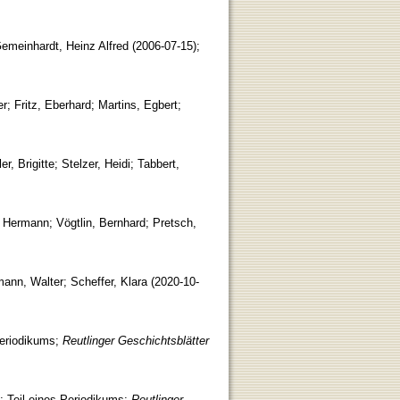
emeinhardt, Heinz Alfred
(
2006-07-15
)
;
er
;
Fritz, Eberhard
;
Martins, Egbert
;
er, Brigitte
;
Stelzer, Heidi
;
Tabbert,
, Hermann
;
Vögtlin, Bernhard
;
Pretsch,
ann, Walter
;
Scheffer, Klara
(
2020-10-
Periodikums
;
Reutlinger Geschichtsblätter
;
Teil eines Periodikums
;
Reutlinger