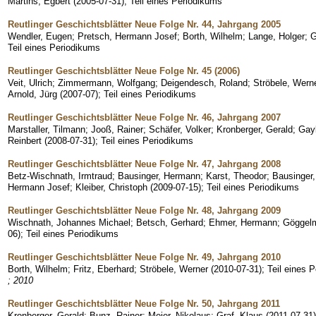
Martins, Egbert
(
2005-07-31
)
;
Teil eines Periodikums
Reutlinger Geschichtsblätter Neue Folge Nr. 44, Jahrgang 2005
Wendler, Eugen
;
Pretsch, Hermann Josef
;
Borth, Wilhelm
;
Lange, Holger
;
G
Teil eines Periodikums
Reutlinger Geschichtsblätter Neue Folge Nr. 45 (2006)
Veit, Ulrich
;
Zimmermann, Wolfgang
;
Deigendesch, Roland
;
Ströbele, Wern
Arnold, Jürg
(
2007-07
)
;
Teil eines Periodikums
Reutlinger Geschichtsblätter Neue Folge Nr. 46, Jahrgang 2007
Marstaller, Tilmann
;
Jooß, Rainer
;
Schäfer, Volker
;
Kronberger, Gerald
;
Gayl
Reinbert
(
2008-07-31
)
;
Teil eines Periodikums
Reutlinger Geschichtsblätter Neue Folge Nr. 47, Jahrgang 2008
Betz-Wischnath, Irmtraud
;
Bausinger, Hermann
;
Karst, Theodor
;
Bausinger
Hermann Josef
;
Kleiber, Christoph
(
2009-07-15
)
;
Teil eines Periodikums
Reutlinger Geschichtsblätter Neue Folge Nr. 48, Jahrgang 2009
Wischnath, Johannes Michael
;
Betsch, Gerhard
;
Ehmer, Hermann
;
Göggelm
06
)
;
Teil eines Periodikums
Reutlinger Geschichtsblätter Neue Folge Nr. 49, Jahrgang 2010
Borth, Wilhelm
;
Fritz, Eberhard
;
Ströbele, Werner
(
2010-07-31
)
;
Teil eines 
; 2010
Reutlinger Geschichtsblätter Neue Folge Nr. 50, Jahrgang 2011
Kronberger, Gerald
;
Bunz, Rainer
;
Meier, Nikolaus
;
Graf, Klaus
(
2011-07-31
)