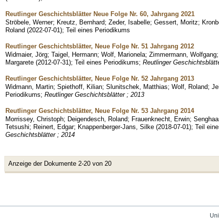
Reutlinger Geschichtsblätter Neue Folge Nr. 60, Jahrgang 2021
Ströbele, Werner
;
Kreutz, Bernhard
;
Zeder, Isabelle
;
Gessert, Moritz
;
Kronb
Roland
(
2022-07-01
)
;
Teil eines Periodikums
Reutlinger Geschichtsblätter, Neue Folge Nr. 51 Jahrgang 2012
Widmaier, Jörg
;
Taigel, Hermann
;
Wolf, Marionela
;
Zimmermann, Wolfgang
Margarete
(
2012-07-31
)
;
Teil eines Periodikums
;
Reutlinger Geschichtsblätt
Reutlinger Geschichtsblätter, Neue Folge Nr. 52 Jahrgang 2013
Widmann, Martin
;
Spiethoff, Kilian
;
Slunitschek, Matthias
;
Wolf, Roland
;
Je
Periodikums
;
Reutlinger Geschichtsblätter ; 2013
Reutlinger Geschichtsblätter, Neue Folge Nr. 53 Jahrgang 2014
Morrissey, Christoph
;
Deigendesch, Roland
;
Frauenknecht, Erwin
;
Senghaas
Tetsushi
;
Reinert, Edgar
;
Knappenberger-Jans, Silke
(
2018-07-01
)
;
Teil ein
Geschichtsblätter ; 2014
Anzeige der Dokumente 2-20 von 20
Uni