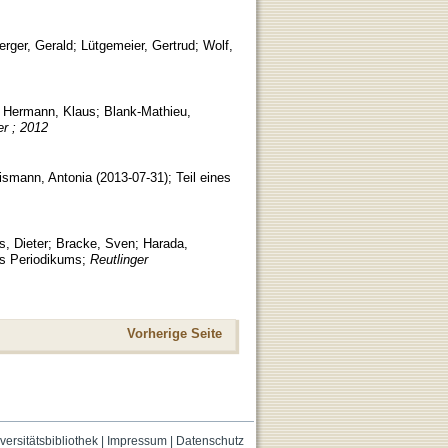
erger, Gerald
;
Lütgemeier, Gertrud
;
Wolf,
;
Hermann, Klaus
;
Blank-Mathieu,
er ; 2012
ismann, Antonia
(
2013-07-31
)
;
Teil eines
, Dieter
;
Bracke, Sven
;
Harada,
es Periodikums
;
Reutlinger
Vorherige Seite
versitätsbibliothek
|
Impressum
|
Datenschutz