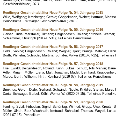
Geschichtsblätter ; 2011
Reutlinger Geschichtsblätter Neue Folge Nr. 54, Jahrgang 2015
Wille, Wolfgang
;
Kronberger, Gerald
;
Göggelmann, Walter
;
Hartmut, Mariss
Periodikums
;
Reutlinger Geschichtsblätter ; 2015
Reutlinger Geschichtsblätter Neue Folge Nr. 55, Jahrgang 2016
Gaiser, Linda
;
Marstaller, Tilmann
;
Deigendesch, Roland
;
Ströbele, Werner
Schlemmer, Christoph
(
2017-07-31
)
;
Teil eines Periodikums
Reutlinger Geschichtsblätter Neue Folge Nr. 56, Jahrgang 2017
Holtz, Sabine
;
Deigendesch, Roland
;
Wegner, Tjark
;
Prange, Melanie
;
Dehn
Borth, Wilhelm
;
Schröder, Martina
;
Schäfer, Volker
(
2018-07-15
)
;
Teil eines
Reutlinger Geschichtsblätter Neue Folge Nr. 57, Jahrgang 2018
Frie, Ewald
;
Deigendesch, Roland
;
Kuhn, Lukas
;
Schulz, Nils Marvin
;
Baue
Adler, Miriam
;
Müller, Elena
;
Mall, Jonathan
;
Madel, Bernhard
;
Knappenberg
Marco
;
Borth, Wilhelm
;
Hirth, Reinhard
(
2019-07
)
;
Teil eines Periodikums
Reutlinger Geschichtsblätter Neue Folge Nr. 58, Jahrgang 2019
Brinkhus, Gerd
;
Hölzle, Gerhard
;
Schwindt, Nicole
;
Knödler, Stefan
;
Maier, 
Daria
;
Schwager, Bärbel
;
Köhl, Werner W.
(
2020-07-15
)
;
Teil eines Periodi
Reutlinger Geschichtsblätter Neue Folge Nr. 59, Jahrgang 2020
Harding, Sybil
;
Hirbodian, Sigrid
;
Schöntag, Wilfried
;
Grupp, Uwe
;
Kreutz, 
Müller, Ulrich
;
Betz-Wischnath, Irmtraud
;
Schnabel, Thomas
;
Weyell, Luka
(
2021-07-15
)
;
Periodikum