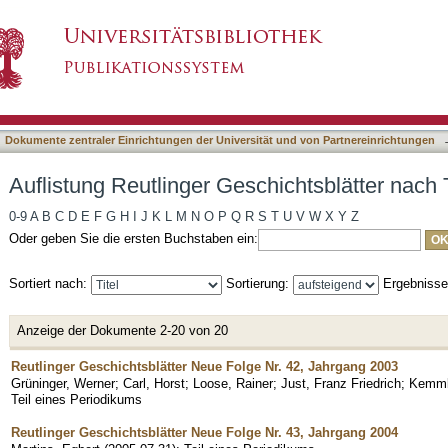
hichtsblätter nach Titel
asiert)
Dokumente zentraler Einrichtungen der Universität und von Partnereinrichtungen
Auflistung Reutlinger Geschichtsblätter nach T
0-9
A
B
C
D
E
F
G
H
I
J
K
L
M
N
O
P
Q
R
S
T
U
V
W
X
Y
Z
Oder geben Sie die ersten Buchstaben ein:
Sortiert nach:
Sortierung:
Ergebniss
Anzeige der Dokumente 2-20 von 20
Reutlinger Geschichtsblätter Neue Folge Nr. 42, Jahrgang 2003
Grüninger, Werner
;
Carl, Horst
;
Loose, Rainer
;
Just, Franz Friedrich
;
Kemml
Teil eines Periodikums
Reutlinger Geschichtsblätter Neue Folge Nr. 43, Jahrgang 2004