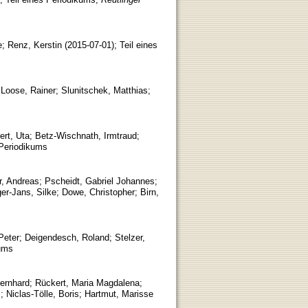
e
;
Renz, Kerstin
(
2015-07-01
)
;
Teil eines
;
Loose, Rainer
;
Slunitschek, Matthias
;
ert, Uta
;
Betz-Wischnath, Irmtraud
;
 Periodikums
r, Andreas
;
Pscheidt, Gabriel Johannes
;
er-Jans, Silke
;
Dowe, Christopher
;
Birn,
Peter
;
Deigendesch, Roland
;
Stelzer,
kums
Bernhard
;
Rückert, Maria Magdalena
;
s
;
Niclas-Tölle, Boris
;
Hartmut, Marisse