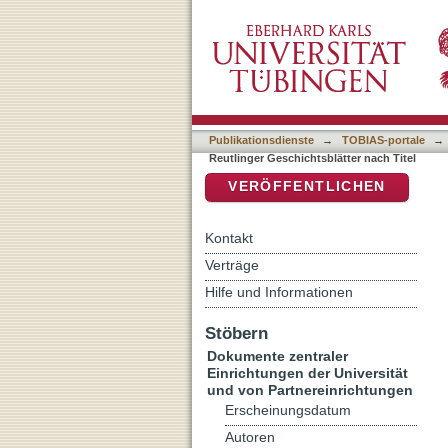
Auflistung Reutlinger Gesc
DSpace Repositorium (Manakin b
Publikationsdienste
→
TOBIAS-portale
→
Reutlinger Geschichtsblätter nach Titel
VERÖFFENTLICHEN
Kontakt
Verträge
Hilfe und Informationen
Stöbern
Dokumente zentraler
Einrichtungen der Universität
und von Partnereinrichtungen
Erscheinungsdatum
Autoren