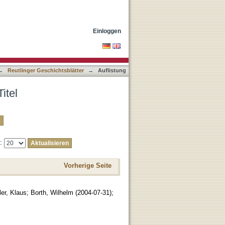
Einloggen
→
Reutlinger Geschichtsblätter
→
Auflistung
itel
e:
Vorherige Seite
er, Klaus
;
Borth, Wilhelm
(
2004-07-31
)
;