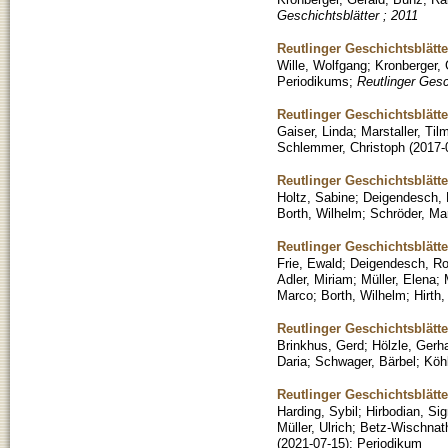
Geschichtsblätter ; 2011
Reutlinger Geschichtsblätt
Wille, Wolfgang
;
Kronberger, 
Periodikums
;
Reutlinger Gesc
Reutlinger Geschichtsblätt
Gaiser, Linda
;
Marstaller, Til
Schlemmer, Christoph
(
2017-
Reutlinger Geschichtsblätt
Holtz, Sabine
;
Deigendesch, 
Borth, Wilhelm
;
Schröder, Mar
Reutlinger Geschichtsblätt
Frie, Ewald
;
Deigendesch, Ro
Adler, Miriam
;
Müller, Elena
;
Marco
;
Borth, Wilhelm
;
Hirth
Reutlinger Geschichtsblätt
Brinkhus, Gerd
;
Hölzle, Gerh
Daria
;
Schwager, Bärbel
;
Köh
Reutlinger Geschichtsblätt
Harding, Sybil
;
Hirbodian, Sig
Müller, Ulrich
;
Betz-Wischnath
(
2021-07-15
)
;
Periodikum