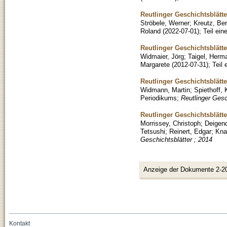
Reutlinger Geschichtsblätt
Ströbele, Werner
;
Kreutz, Be
Roland
(
2022-07-01
)
;
Teil ei
Reutlinger Geschichtsblätte
Widmaier, Jörg
;
Taigel, Herm
Margarete
(
2012-07-31
)
;
Teil
Reutlinger Geschichtsblätte
Widmann, Martin
;
Spiethoff, K
Periodikums
;
Reutlinger Gesc
Reutlinger Geschichtsblätte
Morrissey, Christoph
;
Deigen
Tetsushi
;
Reinert, Edgar
;
Kna
Geschichtsblätter ; 2014
Anzeige der Dokumente 2-2
Kontakt