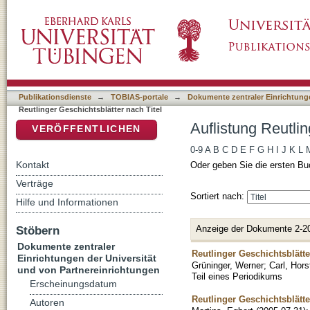
Auflistung Reutlinger Geschichtsblätter nach 
DSpace Repositorium (Manakin basiert)
Publikationsdienste
→
TOBIAS-portale
→
Dokumente zentraler Einrichtunge
Reutlinger Geschichtsblätter nach Titel
Auflistung Reutlin
VERÖFFENTLICHEN
0-9
A
B
C
D
E
F
G
H
I
J
K
L
Kontakt
Oder geben Sie die ersten Bu
Verträge
Sortiert nach:
Hilfe und Informationen
Anzeige der Dokumente 2-2
Stöbern
Dokumente zentraler
Reutlinger Geschichtsblätt
Einrichtungen der Universität
Grüninger, Werner
;
Carl, Hors
und von Partnereinrichtungen
Teil eines Periodikums
Erscheinungsdatum
Reutlinger Geschichtsblätt
Autoren