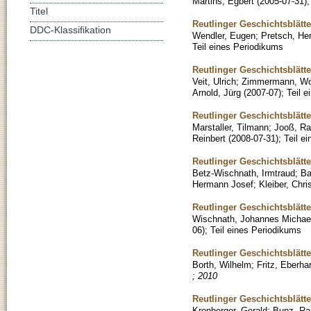
Martins, Egbert
(
2005-07-31
)
Titel
Reutlinger Geschichtsblätt
DDC-Klassifikation
Wendler, Eugen
;
Pretsch, He
Teil eines Periodikums
Reutlinger Geschichtsblätte
Veit, Ulrich
;
Zimmermann, Wo
Arnold, Jürg
(
2007-07
)
;
Teil 
Reutlinger Geschichtsblätt
Marstaller, Tilmann
;
Jooß, Ra
Reinbert
(
2008-07-31
)
;
Teil e
Reutlinger Geschichtsblätt
Betz-Wischnath, Irmtraud
;
Ba
Hermann Josef
;
Kleiber, Chri
Reutlinger Geschichtsblätt
Wischnath, Johannes Michae
06
)
;
Teil eines Periodikums
Reutlinger Geschichtsblätt
Borth, Wilhelm
;
Fritz, Eberha
; 2010
Reutlinger Geschichtsblätte
Kronberger, Gerald
;
Bunz, Ra