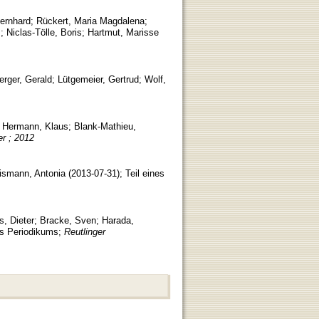
Bernhard
;
Rückert, Maria Magdalena
;
s
;
Niclas-Tölle, Boris
;
Hartmut, Marisse
erger, Gerald
;
Lütgemeier, Gertrud
;
Wolf,
;
Hermann, Klaus
;
Blank-Mathieu,
er ; 2012
ismann, Antonia
(
2013-07-31
)
;
Teil eines
, Dieter
;
Bracke, Sven
;
Harada,
es Periodikums
;
Reutlinger