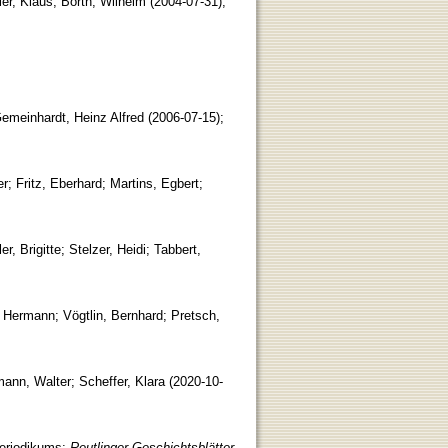
er, Klaus
;
Borth, Wilhelm
(
2004-07-31
)
;
emeinhardt, Heinz Alfred
(
2006-07-15
)
;
er
;
Fritz, Eberhard
;
Martins, Egbert
;
er, Brigitte
;
Stelzer, Heidi
;
Tabbert,
, Hermann
;
Vögtlin, Bernhard
;
Pretsch,
ann, Walter
;
Scheffer, Klara
(
2020-10-
Periodikums
;
Reutlinger Geschichtsblätter