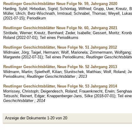
Reutlinger Geschichtsblätter Neue Folge Nr. 59, Jahrgang 2020
Harding, Sybil
;
Hirbodian, Sigrid
;
Schöntag, Wilfried
;
Grupp, Uwe
;
Kreutz, 
Müller, Ulrich
;
Betz-Wischnath, Irmtraud
;
Schnabel, Thomas
;
Weyell, Luka
(
2021-07-15
)
;
Periodikum
Reutlinger Geschichtsblätter Neue Folge Nr. 60, Jahrgang 2021
Ströbele, Werner
;
Kreutz, Bernhard
;
Zeder, Isabelle
;
Gessert, Moritz
;
Kronb
Roland
(
2022-07-01
)
;
Teil eines Periodikums
Reutlinger Geschichtsblätter, Neue Folge Nr. 51 Jahrgang 2012
Widmaier, Jörg
;
Taigel, Hermann
;
Wolf, Marionela
;
Zimmermann, Wolfgang
Margarete
(
2012-07-31
)
;
Teil eines Periodikums
;
Reutlinger Geschichtsblätt
Reutlinger Geschichtsblätter, Neue Folge Nr. 52 Jahrgang 2013
Widmann, Martin
;
Spiethoff, Kilian
;
Slunitschek, Matthias
;
Wolf, Roland
;
Je
Periodikums
;
Reutlinger Geschichtsblätter ; 2013
Reutlinger Geschichtsblätter, Neue Folge Nr. 53 Jahrgang 2014
Morrissey, Christoph
;
Deigendesch, Roland
;
Frauenknecht, Erwin
;
Senghaas
Tetsushi
;
Reinert, Edgar
;
Knappenberger-Jans, Silke
(
2018-07-01
)
;
Teil ein
Geschichtsblätter ; 2014
Anzeige der Dokumente 1-20 von 20