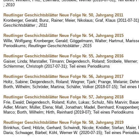
; 2010
Reutlinger Geschichtsblätter Neue Folge Nr. 50, Jahrgang 2011
Kronberger, Gerald
;
Bunz, Rainer
;
Meier, Nikolaus
;
Graf, Klaus
(
2011-07-31
)
Geschichtsblätter ; 2011
Reutlinger Geschichtsblätter Neue Folge Nr. 54, Jahrgang 2015
Wille, Wolfgang
;
Kronberger, Gerald
;
Göggelmann, Walter
;
Hartmut, Mariss
Periodikums
;
Reutlinger Geschichtsblätter ; 2015
Reutlinger Geschichtsblätter Neue Folge Nr. 55, Jahrgang 2016
Gaiser, Linda
;
Marstaller, Tilmann
;
Deigendesch, Roland
;
Ströbele, Werner
Schlemmer, Christoph
(
2017-07-31
)
;
Teil eines Periodikums
Reutlinger Geschichtsblätter Neue Folge Nr. 56, Jahrgang 2017
Holtz, Sabine
;
Deigendesch, Roland
;
Wegner, Tjark
;
Prange, Melanie
;
Dehn
Borth, Wilhelm
;
Schröder, Martina
;
Schäfer, Volker
(
2018-07-15
)
;
Teil eines
Reutlinger Geschichtsblätter Neue Folge Nr. 57, Jahrgang 2018
Frie, Ewald
;
Deigendesch, Roland
;
Kuhn, Lukas
;
Schulz, Nils Marvin
;
Baue
Adler, Miriam
;
Müller, Elena
;
Mall, Jonathan
;
Madel, Bernhard
;
Knappenberg
Marco
;
Borth, Wilhelm
;
Hirth, Reinhard
(
2019-07
)
;
Teil eines Periodikums
Reutlinger Geschichtsblätter Neue Folge Nr. 58, Jahrgang 2019
Brinkhus, Gerd
;
Hölzle, Gerhard
;
Schwindt, Nicole
;
Knödler, Stefan
;
Maier, 
Daria
;
Schwager, Bärbel
;
Köhl, Werner W.
(
2020-07-15
)
;
Teil eines Periodi