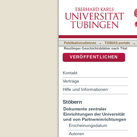
Auflistung Reutlinger Gesc
DSpace Repositorium (Manakin b
Publikationsdienste
→
TOBIAS-portale
→
Reutlinger Geschichtsblätter nach Titel
VERÖFFENTLICHEN
Kontakt
Verträge
Hilfe und Informationen
Stöbern
Dokumente zentraler
Einrichtungen der Universität
und von Partnereinrichtungen
Erscheinungsdatum
Autoren