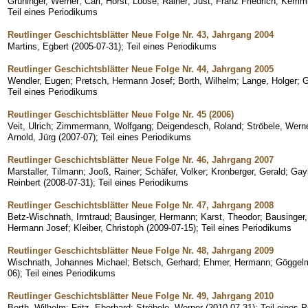
Grüninger, Werner
;
Carl, Horst
;
Loose, Rainer
;
Just, Franz Friedrich
;
Kemml
Teil eines Periodikums
Reutlinger Geschichtsblätter Neue Folge Nr. 43, Jahrgang 2004
Martins, Egbert
(
2005-07-31
)
;
Teil eines Periodikums
Reutlinger Geschichtsblätter Neue Folge Nr. 44, Jahrgang 2005
Wendler, Eugen
;
Pretsch, Hermann Josef
;
Borth, Wilhelm
;
Lange, Holger
;
G
Teil eines Periodikums
Reutlinger Geschichtsblätter Neue Folge Nr. 45 (2006)
Veit, Ulrich
;
Zimmermann, Wolfgang
;
Deigendesch, Roland
;
Ströbele, Wern
Arnold, Jürg
(
2007-07
)
;
Teil eines Periodikums
Reutlinger Geschichtsblätter Neue Folge Nr. 46, Jahrgang 2007
Marstaller, Tilmann
;
Jooß, Rainer
;
Schäfer, Volker
;
Kronberger, Gerald
;
Gayl
Reinbert
(
2008-07-31
)
;
Teil eines Periodikums
Reutlinger Geschichtsblätter Neue Folge Nr. 47, Jahrgang 2008
Betz-Wischnath, Irmtraud
;
Bausinger, Hermann
;
Karst, Theodor
;
Bausinger
Hermann Josef
;
Kleiber, Christoph
(
2009-07-15
)
;
Teil eines Periodikums
Reutlinger Geschichtsblätter Neue Folge Nr. 48, Jahrgang 2009
Wischnath, Johannes Michael
;
Betsch, Gerhard
;
Ehmer, Hermann
;
Göggelm
06
)
;
Teil eines Periodikums
Reutlinger Geschichtsblätter Neue Folge Nr. 49, Jahrgang 2010
Borth, Wilhelm
;
Fritz, Eberhard
;
Ströbele, Werner
(
2010-07-31
)
;
Teil eines 