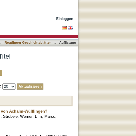
Einloggen
→
Reutlinger Geschichtsblätter
→
Auflistung
itel
e:
s von Achalm-Wülflingen?
.
;
Ströbele, Werner
;
Birn, Marco
;