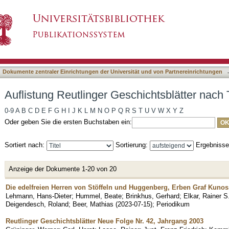
hichtsblätter nach Titel
asiert)
Dokumente zentraler Einrichtungen der Universität und von Partnereinrichtungen
Auflistung Reutlinger Geschichtsblätter nach T
0-9
A
B
C
D
E
F
G
H
I
J
K
L
M
N
O
P
Q
R
S
T
U
V
W
X
Y
Z
Oder geben Sie die ersten Buchstaben ein:
Sortiert nach:
Sortierung:
Ergebniss
Anzeige der Dokumente 1-20 von 20
Die edelfreien Herren von Stöffeln und Huggenberg, Erben Graf Kuno
Lehmann, Hans-Dieter
;
Hummel, Beate
;
Brinkhus, Gerhard
;
Elkar, Rainer S
Deigendesch, Roland
;
Beer, Mathias
(
2023-07-15
)
;
Periodikum
Reutlinger Geschichtsblätter Neue Folge Nr. 42, Jahrgang 2003