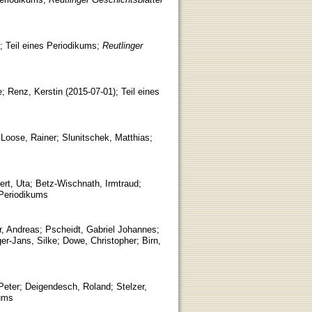
;
Teil eines Periodikums
;
Reutlinger
e
;
Renz, Kerstin
(
2015-07-01
)
;
Teil eines
;
Loose, Rainer
;
Slunitschek, Matthias
;
ert, Uta
;
Betz-Wischnath, Irmtraud
;
 Periodikums
r, Andreas
;
Pscheidt, Gabriel Johannes
;
er-Jans, Silke
;
Dowe, Christopher
;
Birn,
Peter
;
Deigendesch, Roland
;
Stelzer,
kums