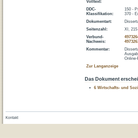
Volltext:
DDC-
150 - P
Klassifikation:
370 - E
Dokumentart:
Dissert
Seitenzahl:
XI, 215 
Verbund-
497326
Nachweis:
497326
Kommentar:
Dissert
Ausgabe
Online-
Zur Langanzeige
Das Dokument erschein
6 Wirtschafts- und Soz
Kontakt