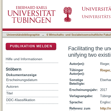
Facilitating the understanding of personality 
DSpace Repositorium (Manakin basiert)
Universitätsbibliographie
→
6 Wirtschafts- und Sozialwissenschaftliche Fakul
PUBLIKATION MELDEN
Facilitating the u
unifying two exis
Hilfe und Informationen
Autor(en):
Rieger,
Stöbern
Tübinger
Rieger
Autor(en):
Dokumentanzeige
Erscheinungsdatum
Sonstige
Eberhar
Beteiligte:
Autoren
Erscheinungsjahr:
2017
Titel
Verlagsangabe:
Tübing
DDC-Klassifikation
Sprache:
Englisc
Referenz zum
http:/