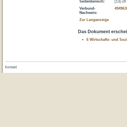
Seitenbereich:
[13]-28
Verbund-
494963
Nachweis:
Zur Langanzeige
Das Dokument erschein
6 Wirtschafts- und Soz
Kontakt