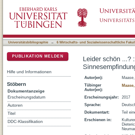
Leider schön ...? : Anmerkungen zum Umgang
DSpace Repositorium (Manakin basiert)
Forschung
Universitätsbibliographie
→
6 Wirtschafts- und Sozialwissenschaftliche Fakul
PUBLIKATION MELDEN
Leider schön ...
Sinnesempfindung
Hilfe und Informationen
Autor(en):
Maase,
Stöbern
Tübinger
Maase,
Autor(en):
Dokumentanzeige
Erscheinungsdatum
Erscheinungsjahr:
2017
Sprache:
Deutsc
Autoren
Dokumentart:
Teil ei
Titel
Erschienen in:
Kulture
DDC-Klassifikation
Dieteri
Neuma