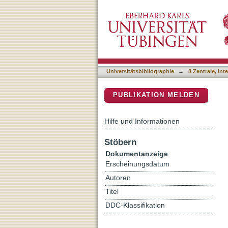
Source evaluation of dom
DSpace Repositorium (Manakin b
Universitätsbibliographie
→
8 Zentrale, in
PUBLIKATION MELDEN
Hilfe und Informationen
Stöbern
Dokumentanzeige
Erscheinungsdatum
Autoren
Titel
DDC-Klassifikation