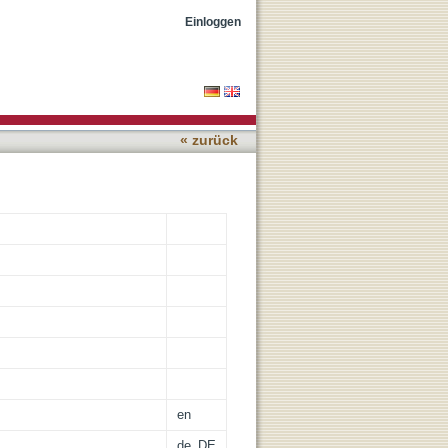
Einloggen
« zurück
en
de_DE