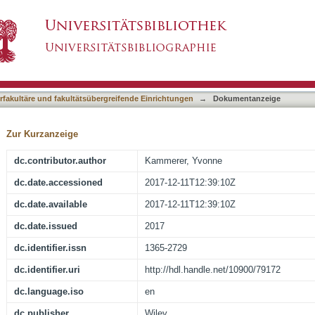
ain experts and novices during Web search
asiert)
terfakultäre und fakultätsübergreifende Einrichtungen
→
Dokumentanzeige
Zur Kurzanzeige
dc.contributor.author
Kammerer, Yvonne
dc.date.accessioned
2017-12-11T12:39:10Z
dc.date.available
2017-12-11T12:39:10Z
dc.date.issued
2017
dc.identifier.issn
1365-2729
dc.identifier.uri
http://hdl.handle.net/10900/79172
dc.language.iso
en
dc.publisher
Wiley