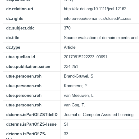
dc.relation.uri
http://dx.doi.org/10.1111/jcal.12162
dc.rights
info:eu-repo/semantics/closedAccess
dc.subject.ddc
370
dc.title
Source evaluation of domain experts and
dc.type
Article
utue.quellen.id
20170815222223_00691
utue.publikation.seiten
234-251
utue.personen.roh
Brand-Gruwel, S.
utue.personen.roh
Kammerer, Y.
utue.personen.roh
van Meeuwen, L.
utue.personen.roh
van Gog, T.
dcterms.isPartOf.ZSTitelID
Journal of Computer Assisted Learning
dcterms.isPartOf.ZS-Issue
SI
dcterms.isPartOf.ZS-
33