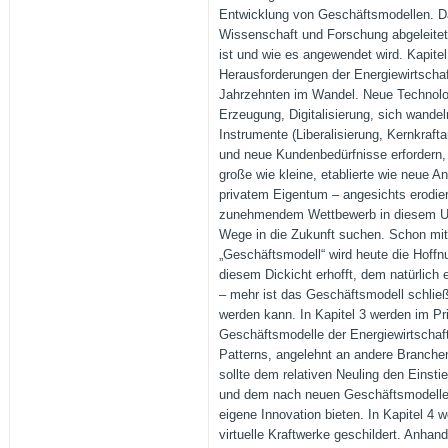
Entwicklung von Geschäftsmodellen. Da
Wissenschaft und Forschung abgeleitet
ist und wie es angewendet wird. Kapitel
Herausforderungen der Energiewirtschaft
Jahrzehnten im Wandel. Neue Technolog
Erzeugung, Digitalisierung, sich wandel
Instrumente (Liberalisierung, Kernkraf
und neue Kundenbedürfnisse erfordern
große wie kleine, etablierte wie neue Anb
privatem Eigentum – angesichts erodie
zunehmendem Wettbewerb in diesem Um
Wege in die Zukunft suchen. Schon mit
„Geschäftsmodell“ wird heute die Hoffnu
diesem Dickicht erhofft, dem natürlich 
– mehr ist das Geschäftsmodell schließl
werden kann. In Kapitel 3 werden im Pr
Geschäftsmodelle der Energiewirtschaft 
Patterns, angelehnt an andere Branchen,
sollte dem relativen Neuling den Einstie
und dem nach neuen Geschäftsmodelle
eigene Innovation bieten. In Kapitel 4
virtuelle Kraftwerke geschildert. Anhan