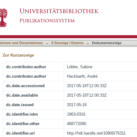
Energiewirtschaft: Ein Kompendium von der M
asiert)
ationen und Dissertationen
→
9 Sonstige / Externe
→
Dokumentanzeige
Zur Kurzanzeige
dc.contributor.author
Löbbe, Sabine
dc.contributor.author
Hackbarth, André
dc.date.accessioned
2017-05-18T12:00:33Z
dc.date.available
2017-05-18T12:00:33Z
dc.date.issued
2017-05-18
dc.identifier.isbn
1863-0316
dc.identifier.other
488772095
dc.identifier.uri
http://hdl.handle.net/10900/76311