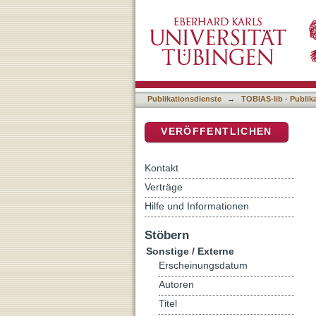
Geschäftsmodelle in der 
DSpace Repositorium (Manakin b
Publikationsdienste
→
TOBIAS-lib - Publik
VERÖFFENTLICHEN
Kontakt
Verträge
Hilfe und Informationen
Stöbern
Sonstige / Externe
Erscheinungsdatum
Autoren
Titel