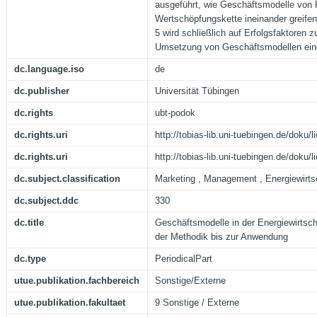
ausgeführt, wie Geschäftsmodelle von P
Wertschöpfungskette ineinander greifen
5 wird schließlich auf Erfolgsfaktoren 
Umsetzung von Geschäftsmodellen ei
dc.language.iso
de
dc.publisher
Universität Tübingen
dc.rights
ubt-podok
dc.rights.uri
http://tobias-lib.uni-tuebingen.de/doku
dc.rights.uri
http://tobias-lib.uni-tuebingen.de/doku
dc.subject.classification
Marketing , Management , Energiewirts
dc.subject.ddc
330
dc.title
Geschäftsmodelle in der Energiewirtsc
der Methodik bis zur Anwendung
dc.type
PeriodicalPart
utue.publikation.fachbereich
Sonstige/Externe
utue.publikation.fakultaet
9 Sonstige / Externe