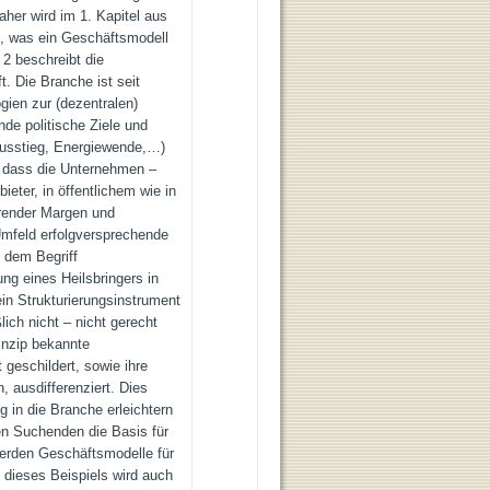
her wird im 1. Kapitel aus
, was ein Geschäftsmodell
 2 beschreibt die
. Die Branche ist seit
ien zur (dezentralen)
nde politische Ziele und
tausstieg, Energiewende,…)
, dass die Unternehmen –
ieter, in öffentlichem wie in
render Margen und
feld erfolgversprechende
 dem Begriff
ng eines Heilsbringers in
ein Strukturierungsinstrument
ich nicht – nicht gerecht
inzip bekannte
geschildert, sowie ihre
 ausdifferenziert. Dies
g in die Branche erleichtern
n Suchenden die Basis für
 werden Geschäftsmodelle für
d dieses Beispiels wird auch