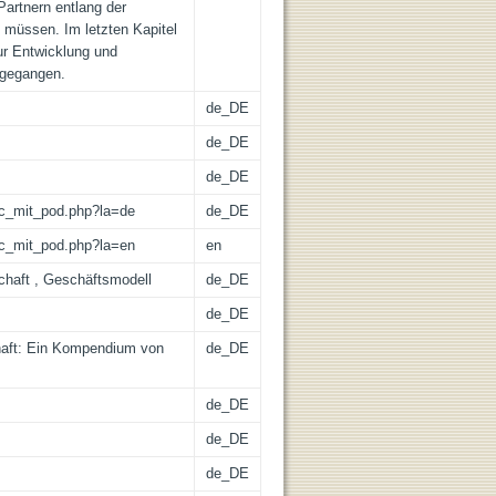
artnern entlang der
 müssen. Im letzten Kapitel
zur Entwicklung und
ngegangen.
de_DE
de_DE
de_DE
/lic_mit_pod.php?la=de
de_DE
/lic_mit_pod.php?la=en
en
chaft , Geschäftsmodell
de_DE
de_DE
haft: Ein Kompendium von
de_DE
de_DE
de_DE
de_DE