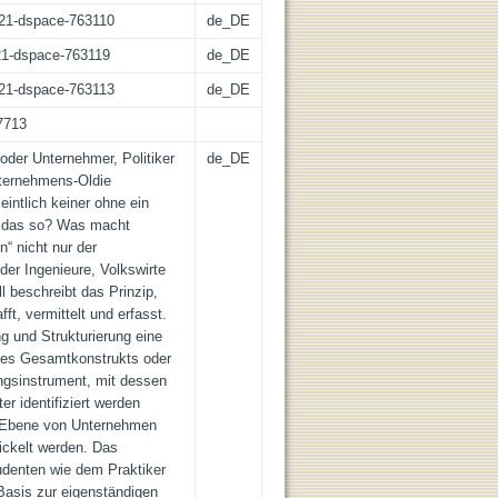
z:21-dspace-763110
de_DE
:21-dspace-763119
de_DE
z:21-dspace-763113
de_DE
17713
oder Unternehmer, Politiker
de_DE
nternehmens-Oldie
intlich keiner ohne ein
t das so? Was macht
“ nicht nur der
der Ingenieure, Volkswirte
 beschreibt das Prinzip,
t, vermittelt und erfasst.
g und Strukturierung eine
des Gesamtkonstrukts oder
ungsinstrument, mit dessen
ter identifiziert werden
 Ebene von Unternehmen
ickelt werden. Das
denten wie dem Praktiker
Basis zur eigenständigen