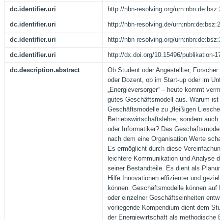
dc.identifier.uri
http://nbn-resolving.org/urn:nbn:de:bs
dc.identifier.uri
http://nbn-resolving.de/urn:nbn:de:bsz
dc.identifier.uri
http://nbn-resolving.org/urn:nbn:de:bs
dc.identifier.uri
http://dx.doi.org/10.15496/publikation-
dc.description.abstract
Ob Student oder Angestellter, Forscher 
oder Dozent, ob im Start-up oder im U
„Energieversorger“ – heute kommt verme
gutes Geschäftsmodell aus. Warum is
Geschäftsmodelle zu „fleißigen Lieschen
Betriebswirtschaftslehre, sondern auch 
oder Informatiker? Das Geschäftsmodell
nach dem eine Organisation Werte schaff
Es ermöglicht durch diese Vereinfachun
leichtere Kommunikation und Analyse 
seiner Bestandteile. Es dient als Plan
Hilfe Innovationen effizienter und geziel
können. Geschäftsmodelle können auf
oder einzelner Geschäftseinheiten entw
vorliegende Kompendium dient dem Stu
der Energiewirtschaft als methodische 