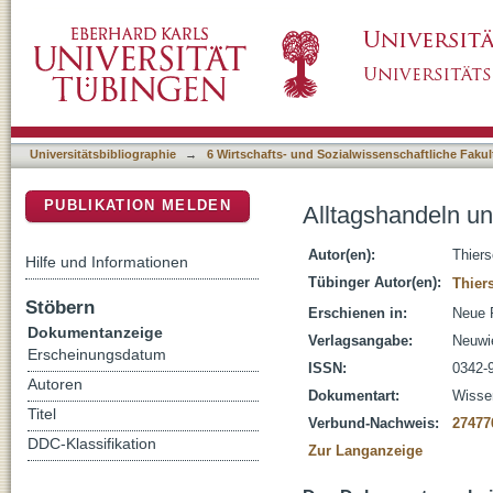
Alltagshandeln und Sozialpädagogik
DSpace Repositorium (Manakin basiert)
Universitätsbibliographie
→
6 Wirtschafts- und Sozialwissenschaftliche Fakul
PUBLIKATION MELDEN
Alltagshandeln u
Autor(en):
Thier
Hilfe und Informationen
Tübinger Autor(en):
Thier
Stöbern
Erschienen in:
Neue P
Dokumentanzeige
Verlagsangabe:
Neuwi
Erscheinungsdatum
ISSN:
0342-
Autoren
Dokumentart:
Wissen
Titel
Verbund-Nachweis:
27477
DDC-Klassifikation
Zur Langanzeige