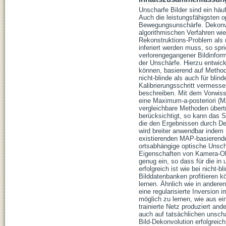
Unscharfe Bilder sind ein häu
Auch die leistungsfähigsten o
Bewegungsunschärfe. Dekonvol
algorithmischen Verfahren wi
Rekonstruktions-Problem als 
inferiert werden muss, so spr
verlorengegangener Bildinfor
der Unschärfe. Hierzu entwic
können, basierend auf Method
nicht-blinde als auch für bli
Kalibrierungsschritt vermesse
beschreiben. Mit dem Vorwisse
eine Maximum-a-posteriori (M
vergleichbare Methoden übert
berücksichtigt, so kann das 
die den Ergebnissen durch Dem
wird breiter anwendbar indem 
existierenden MAP-basierenden
ortsabhängige optische Unschä
Eigenschaften von Kamera-Ob
genug ein, so dass für die in
erfolgreich ist wie bei nicht
Bilddatenbanken profitieren 
lernen. Ähnlich wie in andere
eine regularisierte Inversion
möglich zu lernen, wie aus ei
trainierte Netz produziert an
auch auf tatsächlichen unscha
Bild-Dekonvolution erfolgreic