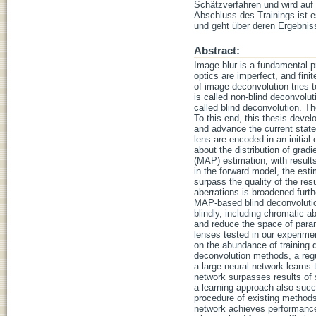
Schätzverfahren und wird auf 
Abschluss des Trainings ist e
und geht über deren Ergebniss
Abstract:
Image blur is a fundamental p
optics are imperfect, and fini
of image deconvolution tries 
is called non-blind deconvolu
called blind deconvolution. Th
To this end, this thesis deve
and advance the current state 
lens are encoded in an initial 
about the distribution of grad
(MAP) estimation, with result
in the forward model, the est
surpass the quality of the res
aberrations is broadened furth
MAP-based blind deconvolution 
blindly, including chromatic a
and reduce the space of parame
lenses tested in our experimen
on the abundance of training d
deconvolution methods, a regul
a large neural network learns
network surpasses results of st
a learning approach also succ
procedure of existing methods 
network achieves performance