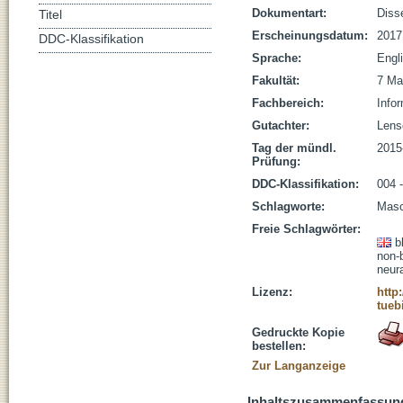
Dokumentart:
Disse
Titel
Erscheinungsdatum:
2017
DDC-Klassifikation
Sprache:
Engl
Fakultät:
7 Ma
Fachbereich:
Infor
Gutachter:
Lensc
Tag der mündl.
2015
Prüfung:
DDC-Klassifikation:
004 -
Schlagworte:
Masc
Freie Schlagwörter:
b
non-
neur
Lizenz:
http
tueb
Gedruckte Kopie
bestellen:
Zur Langanzeige
Inhaltszusammenfassun