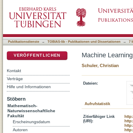
Machine Learning Approaches to Image Deco
DSpace Repositorium (Manakin basiert)
Publikationsdienste
→
TOBIAS-lib - Publikationen und Dissertationen
→
7 
Machine Learning
VERÖFFENTLICHEN
Schuler, Christian
Kontakt
Verträge
Dateien:
Hilfe und Informationen
Stöbern
Aufrufstatistik
Mathematisch-
Naturwissenschaftliche
Fakultät
Zitierfähiger Link
http
(URI):
http
Erscheinungsdatum
http
Autoren
http