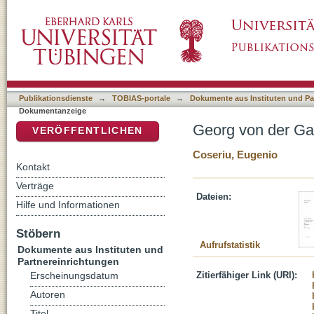
Georg von der Gabelentz und die synchroni
DSpace Repositorium (Manakin basiert)
Publikationsdienste
→
TOBIAS-portale
→
Dokumente aus Instituten und Pa
Dokumentanzeige
Georg von der Ga
VERÖFFENTLICHEN
Coseriu, Eugenio
Kontakt
Verträge
Dateien:
Hilfe und Informationen
Stöbern
Aufrufstatistik
Dokumente aus Instituten und
Partnereinrichtungen
Zitierfähiger Link (URI):
Erscheinungsdatum
Autoren
Titel