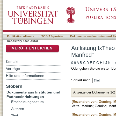
Auflistung IxTheo / FID Theology - Reposito
DSpace Repositorium (Manakin basiert)
Publikationsdienste
→
TOBIAS-portale
→
Dokumente aus Instituten und Pa
Repository nach Autor
Auflistung IxTheo
VERÖFFENTLICHEN
Manfred"
Kontakt
0-9
A
B
C
D
E
F
G
H
I
J
K
L
Verträge
Oder geben Sie die ersten Bu
Hilfe und Informationen
Sortiert nach:
Stöbern
Dokumente aus Instituten und
Anzeige der Dokumente 1-2
Partnereinrichtungen
[Rezension von: Oeming, Ma
Erscheinungsdatum
Witte, Markus
;
Oeming, Manf
Autoren
[Rezension von: Oeming, M
Titel