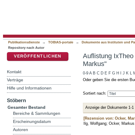
Auflistung IxTheo / FID Theology - Reposito
DSpace Repositorium (Manakin basiert)
Publikationsdienste
→
TOBIAS-portale
→
Dokumente aus Instituten und Pa
Repository nach Autor
Auflistung IxTheo
VERÖFFENTLICHEN
Markus"
Kontakt
0-9
A
B
C
D
E
F
G
H
I
J
K
L
Verträge
Oder geben Sie die ersten Bu
Hilfe und Informationen
Sortiert nach:
Stöbern
Gesamter Bestand
Anzeige der Dokumente 1-1
Bereiche & Sammlungen
[Rezension von: Ocker, Mar
Erscheinungsdatum
Ilg, Wolfgang
;
Ocker, Markus
Autoren