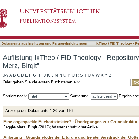
eology - Repository nach Autor "Jeggle-Merz, B
asiert)
Dokumente aus Instituten und Partnereinrichtungen
→
IxTheo / FID Theology - R
Auflistung IxTheo / FID Theology - Repository
Merz, Birgit"
0-9
A
B
C
D
E
F
G
H
I
J
K
L
M
N
O
P
Q
R
S
T
U
V
W
X
Y
Z
Oder geben Sie die ersten Buchstaben ein:
Sortiert nach:
Sortierung:
Ergebniss
Anzeige der Dokumente 1-20 von 116
Eine abgespeckte Eucharistiefeier? : Überlegungen zur Grundstruktur 
Jeggle-Merz, Birgit
(
2012
)
;
Wissenschaftlicher Artikel
Anbetung : Grundmelodie der Liturgie und tiefster Ausdruck der Gott