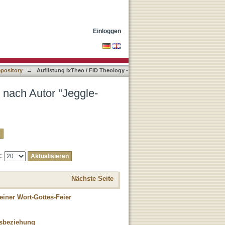
irgit"
Einloggen
epository
→
Auflistung IxTheo / FID Theology -
 nach Autor "Jeggle-
e:
Nächste Seite
einer Wort-Gottes-Feier
esbeziehung