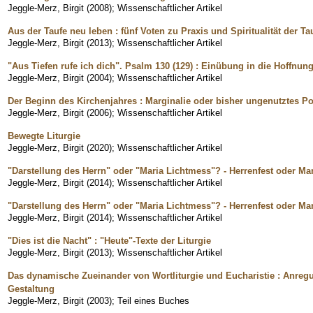
Jeggle-Merz, Birgit
(
2008
)
;
Wissenschaftlicher Artikel
Aus der Taufe neu leben : fünf Voten zu Praxis und Spiritualität der Ta
Jeggle-Merz, Birgit
(
2013
)
;
Wissenschaftlicher Artikel
"Aus Tiefen rufe ich dich". Psalm 130 (129) : Einübung in die Hoffnun
Jeggle-Merz, Birgit
(
2004
)
;
Wissenschaftlicher Artikel
Der Beginn des Kirchenjahres : Marginalie oder bisher ungenutztes Po
Jeggle-Merz, Birgit
(
2006
)
;
Wissenschaftlicher Artikel
Bewegte Liturgie
Jeggle-Merz, Birgit
(
2020
)
;
Wissenschaftlicher Artikel
"Darstellung des Herrn" oder "Maria Lichtmess"? - Herrenfest oder Ma
Jeggle-Merz, Birgit
(
2014
)
;
Wissenschaftlicher Artikel
"Darstellung des Herrn" oder "Maria Lichtmess"? - Herrenfest oder Ma
Jeggle-Merz, Birgit
(
2014
)
;
Wissenschaftlicher Artikel
"Dies ist die Nacht" : "Heute"-Texte der Liturgie
Jeggle-Merz, Birgit
(
2013
)
;
Wissenschaftlicher Artikel
Das dynamische Zueinander von Wortliturgie und Eucharistie : Anreg
Gestaltung
Jeggle-Merz, Birgit
(
2003
)
;
Teil eines Buches