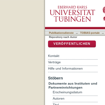
Auflistung IxTheo / FID Th
DSpace Repositorium (Manakin b
Publikationsdienste
→
TOBIAS-portale
→
Repository nach Autor
VERÖFFENTLICHEN
Kontakt
Verträge
Hilfe und Informationen
Stöbern
Dokumente aus Instituten und
Partnereinrichtungen
Erscheinungsdatum
Autoren
Titel