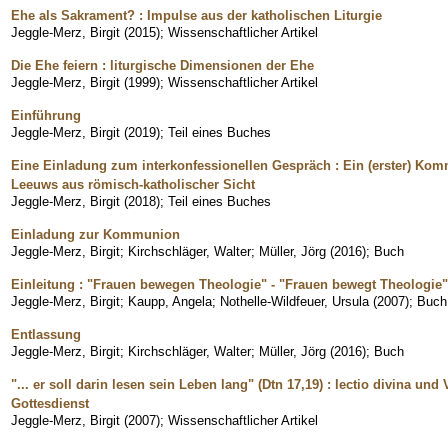
Ehe als Sakrament? : Impulse aus der katholischen Liturgie
Jeggle-Merz, Birgit
(
2015
)
;
Wissenschaftlicher Artikel
Die Ehe feiern : liturgische Dimensionen der Ehe
Jeggle-Merz, Birgit
(
1999
)
;
Wissenschaftlicher Artikel
Einführung
Jeggle-Merz, Birgit
(
2019
)
;
Teil eines Buches
Eine Einladung zum interkonfessionellen Gespräch : Ein (erster) Kom
Leeuws aus römisch-katholischer Sicht
Jeggle-Merz, Birgit
(
2018
)
;
Teil eines Buches
Einladung zur Kommunion
Jeggle-Merz, Birgit
;
Kirchschläger, Walter
;
Müller, Jörg
(
2016
)
;
Buch
Einleitung : "Frauen bewegen Theologie" - "Frauen bewegt Theologie
Jeggle-Merz, Birgit
;
Kaupp, Angela
;
Nothelle-Wildfeuer, Ursula
(
2007
)
;
Buch
Entlassung
Jeggle-Merz, Birgit
;
Kirchschläger, Walter
;
Müller, Jörg
(
2016
)
;
Buch
"... er soll darin lesen sein Leben lang" (Dtn 17,19) : lectio divina u
Gottesdienst
Jeggle-Merz, Birgit
(
2007
)
;
Wissenschaftlicher Artikel