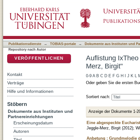
Auflistung IxTheo / FID Theology - Repositor
DSpace Repositorium (Manakin basiert)
Publikationsdienste
→
TOBIAS-portale
→
Dokumente aus Instituten und Pa
Repository nach Autor
Auflistung IxTheo
VERÖFFENTLICHEN
Merz, Birgit"
Kontakt
0-9
A
B
C
D
E
F
G
H
I
J
K
L
Verträge
Oder geben Sie die ersten Bu
Hilfe und Informationen
Sortiert nach:
Stöbern
Dokumente aus Instituten und
Anzeige der Dokumente 1-2
Partnereinrichtungen
Eine abgespeckte Eucharist
Erscheinungsdatum
Jeggle-Merz, Birgit
(
2012
)
;
Wi
Autoren
Anbetung : Grundmelodie de
Titel