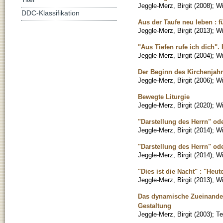
Jeggle-Merz, Birgit
(
2008
)
;
Wi
DDC-Klassifikation
Aus der Taufe neu leben : f
Jeggle-Merz, Birgit
(
2013
)
;
Wi
"Aus Tiefen rufe ich dich".
Jeggle-Merz, Birgit
(
2004
)
;
Wi
Der Beginn des Kirchenjahr
Jeggle-Merz, Birgit
(
2006
)
;
Wi
Bewegte Liturgie
Jeggle-Merz, Birgit
(
2020
)
;
Wi
"Darstellung des Herrn" od
Jeggle-Merz, Birgit
(
2014
)
;
Wi
"Darstellung des Herrn" od
Jeggle-Merz, Birgit
(
2014
)
;
Wi
"Dies ist die Nacht" : "Heut
Jeggle-Merz, Birgit
(
2013
)
;
Wi
Das dynamische Zueinander
Gestaltung
Jeggle-Merz, Birgit
(
2003
)
;
Te