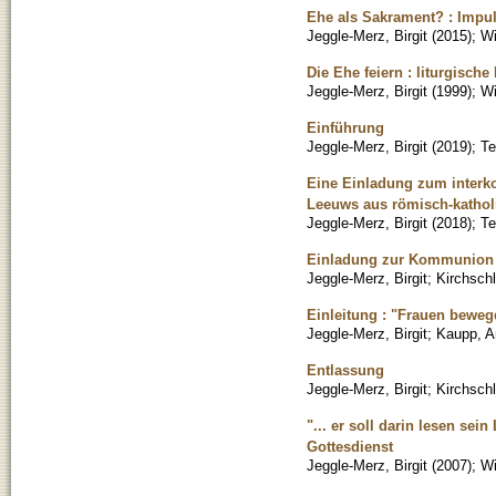
Ehe als Sakrament? : Impul
Jeggle-Merz, Birgit
(
2015
)
;
Wi
Die Ehe feiern : liturgisch
Jeggle-Merz, Birgit
(
1999
)
;
Wi
Einführung
Jeggle-Merz, Birgit
(
2019
)
;
Te
Eine Einladung zum interko
Leeuws aus römisch-kathol
Jeggle-Merz, Birgit
(
2018
)
;
Te
Einladung zur Kommunion
Jeggle-Merz, Birgit
;
Kirchschl
Einleitung : "Frauen beweg
Jeggle-Merz, Birgit
;
Kaupp, A
Entlassung
Jeggle-Merz, Birgit
;
Kirchschl
"... er soll darin lesen se
Gottesdienst
Jeggle-Merz, Birgit
(
2007
)
;
Wi