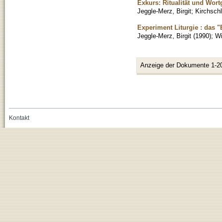
Exkurs: Ritualität und Wort
Jeggle-Merz, Birgit
;
Kirchschl
Experiment Liturgie : das 
Jeggle-Merz, Birgit
(
1990
)
;
Wi
Anzeige der Dokumente 1-2
Kontakt