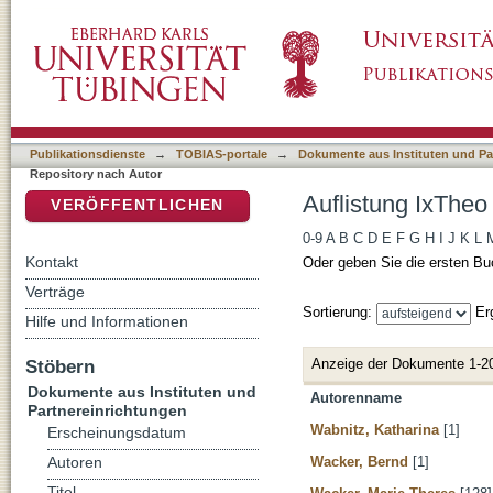
Auflistung IxTheo / FID Theology - Repositor
DSpace Repositorium (Manakin basiert)
Publikationsdienste
→
TOBIAS-portale
→
Dokumente aus Instituten und Pa
Repository nach Autor
Auflistung IxTheo
VERÖFFENTLICHEN
0-9
A
B
C
D
E
F
G
H
I
J
K
L
Kontakt
Oder geben Sie die ersten Bu
Verträge
Sortierung:
Er
Hilfe und Informationen
Anzeige der Dokumente 1-2
Stöbern
Dokumente aus Instituten und
Autorenname
Partnereinrichtungen
Wabnitz, Katharina
[1]
Erscheinungsdatum
Wacker, Bernd
[1]
Autoren
Titel