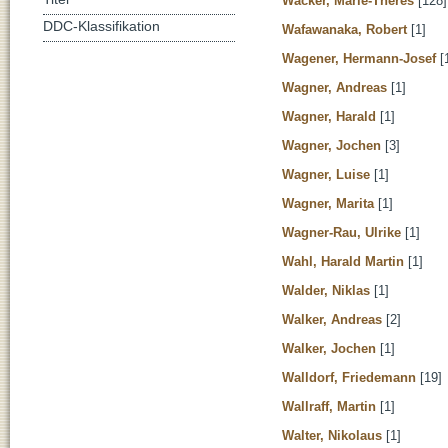
Wacker, Marie-Theres
[128]
DDC-Klassifikation
Wafawanaka, Robert
[1]
Wagener, Hermann-Josef
[
Wagner, Andreas
[1]
Wagner, Harald
[1]
Wagner, Jochen
[3]
Wagner, Luise
[1]
Wagner, Marita
[1]
Wagner-Rau, Ulrike
[1]
Wahl, Harald Martin
[1]
Walder, Niklas
[1]
Walker, Andreas
[2]
Walker, Jochen
[1]
Walldorf, Friedemann
[19]
Wallraff, Martin
[1]
Walter, Nikolaus
[1]