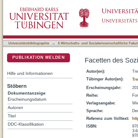
Facetten des Sozialen und Kulturellen : Ge
DSpace Repositorium (Manakin basiert)
Universitätsbibliographie
→
6 Wirtschafts- und Sozialwissenschaftliche Fakul
PUBLIKATION MELDEN
Facetten des Sozi
Autor(en):
Tre
Hilfe und Informationen
Tübinger Autor(en):
Tr
Stöbern
Erscheinungsjahr:
20
Dokumentanzeige
Reihe:
For
Erscheinungsdatum
Verlagsangabe:
Wi
Autoren
Sprache:
De
Titel
Referenz zum Volltext:
htt
DDC-Klassifikation
ISBN:
978
3-6
978