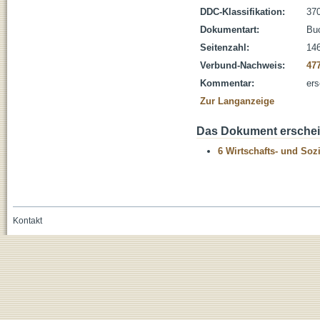
DDC-Klassifikation:
370
Dokumentart:
Bu
Seitenzahl:
146
Verbund-Nachweis:
47
Kommentar:
ers
Zur Langanzeige
Das Dokument erschein
6 Wirtschafts- und Soz
Kontakt