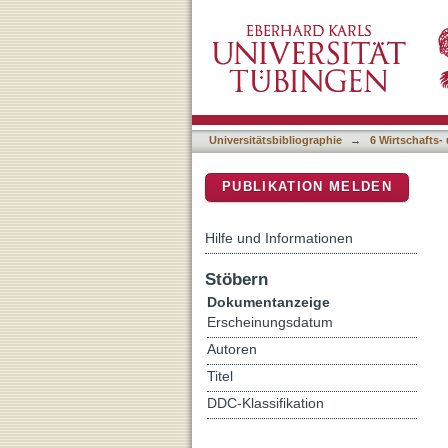
Bridging the gap : gender,
DSpace Repositorium (Manakin b
Universitätsbibliographie
→
6 Wirtschafts-
PUBLIKATION MELDEN
Hilfe und Informationen
Stöbern
Dokumentanzeige
Erscheinungsdatum
Autoren
Titel
DDC-Klassifikation