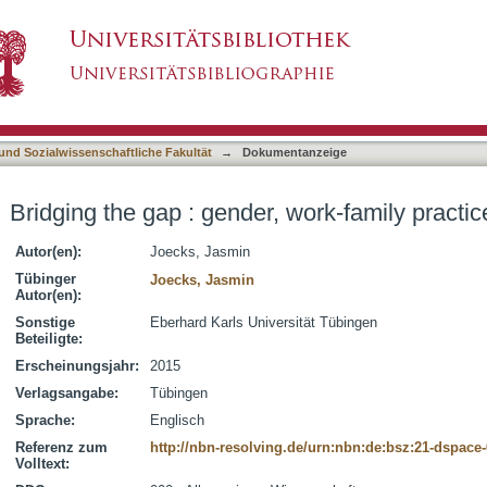
 work-family practices and productivity
asiert)
 und Sozialwissenschaftliche Fakultät
→
Dokumentanzeige
Bridging the gap : gender, work-family practic
Autor(en):
Joecks, Jasmin
Tübinger
Joecks, Jasmin
Autor(en):
Sonstige
Eberhard Karls Universität Tübingen
Beteiligte:
Erscheinungsjahr:
2015
Verlagsangabe:
Tübingen
Sprache:
Englisch
Referenz zum
http://nbn-resolving.de/urn:nbn:de:bsz:21-dspace
Volltext: