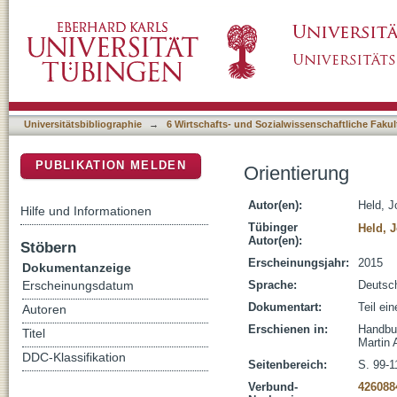
Orientierung
DSpace Repositorium (Manakin basiert)
Universitätsbibliographie
→
6 Wirtschafts- und Sozialwissenschaftliche Fakul
PUBLIKATION MELDEN
Orientierung
Autor(en):
Held, J
Hilfe und Informationen
Tübinger
Held, J
Autor(en):
Stöbern
Erscheinungsjahr:
2015
Dokumentanzeige
Sprache:
Deutsc
Erscheinungsdatum
Dokumentart:
Teil ei
Autoren
Erschienen in:
Handbuc
Titel
Martin 
DDC-Klassifikation
Seitenbereich:
S. 99-1
Verbund-
426088