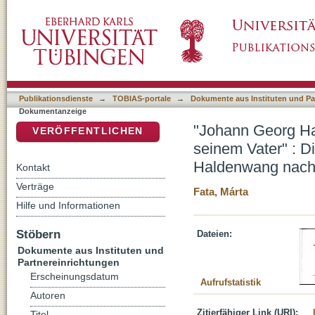
"Johann Georg Haldenwang hat dieses Gebe
DSpace Repositorium (Manakin basiert)
der Ofterdinger Familie Haldenwang nach S
Publikationsdienste
→
TOBIAS-portale
→
Dokumente aus Instituten und Pa
Dokumentanzeige
"Johann Georg Ha
VERÖFFENTLICHEN
seinem Vater" : D
Haldenwang nach
Kontakt
Verträge
Fata, Márta
Hilfe und Informationen
Stöbern
Dateien:
Dokumente aus Instituten und
Partnereinrichtungen
Erscheinungsdatum
Aufrufstatistik
Autoren
Zitierfähiger Link (URI):
Titel