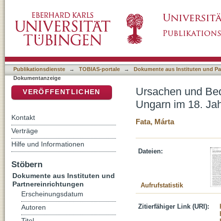
Ursachen und Bedeutungen der Migration a
DSpace Repositorium (Manakin basiert)
Publikationsdienste
→
TOBIAS-portale
→
Dokumente aus Instituten und Pa
Dokumentanzeige
Ursachen und Bed
VERÖFFENTLICHEN
Ungarn im 18. Ja
Kontakt
Fata, Márta
Verträge
Hilfe und Informationen
Dateien:
Stöbern
Dokumente aus Instituten und
Partnereinrichtungen
Aufrufstatistik
Erscheinungsdatum
Zitierfähiger Link (URI):
Autoren
Titel