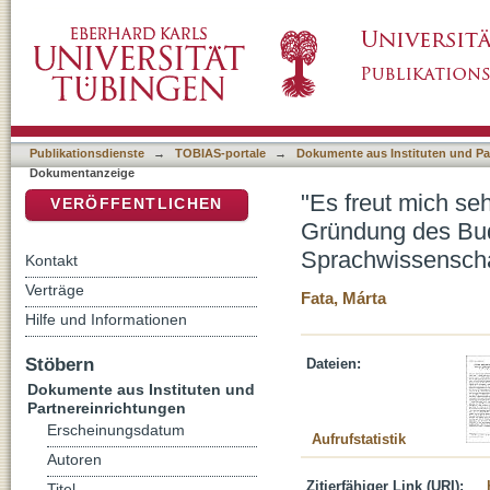
"Es freut mich sehr, dass ich in Deutschlan
DSpace Repositorium (Manakin basiert)
Lehrstuhls für Indoeuropäische Sprachwisse
Publikationsdienste
→
TOBIAS-portale
→
Dokumente aus Instituten und Pa
Dokumentanzeige
"Es freut mich seh
VERÖFFENTLICHEN
Gründung des Bud
Sprachwissensch
Kontakt
Verträge
Fata, Márta
Hilfe und Informationen
Stöbern
Dateien:
Dokumente aus Instituten und
Partnereinrichtungen
Erscheinungsdatum
Aufrufstatistik
Autoren
Zitierfähiger Link (URI):
Titel