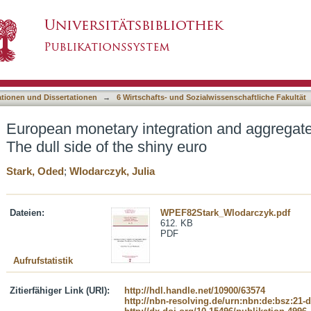
ion and aggregate relative deprivation: The du
asiert)
ationen und Dissertationen
→
6 Wirtschafts- und Sozialwissenschaftliche Fakultät
European monetary integration and aggregate 
The dull side of the shiny euro
Stark, Oded
;
Wlodarczyk, Julia
Dateien:
WPEF82Stark_Wlodarczyk.pdf
612. KB
PDF
Aufrufstatistik
Zitierfähiger Link (URI):
http://hdl.handle.net/10900/63574
http://nbn-resolving.de/urn:nbn:de:bsz:21-