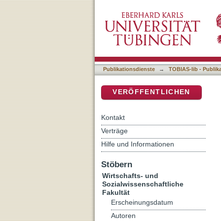
European monetary integrat
DSpace Repositorium (Manakin b
Publikationsdienste
→
TOBIAS-lib - Publik
VERÖFFENTLICHEN
Kontakt
Verträge
Hilfe und Informationen
Stöbern
Wirtschafts- und
Sozialwissenschaftliche
Fakultät
Erscheinungsdatum
Autoren