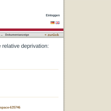
ll side of the shiny euro
Einloggen
« zurück
→
Dokumentanzeige
relative deprivation:
dspace-635746