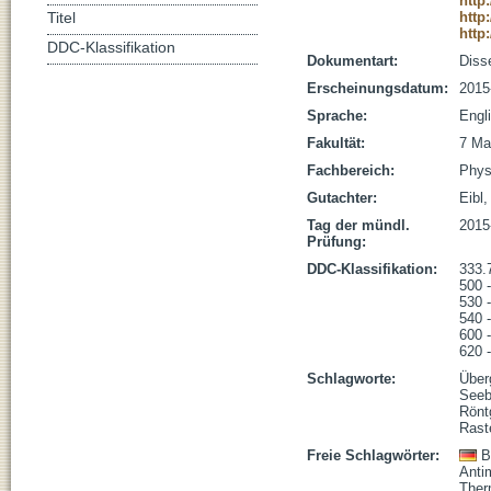
http
http
Titel
http
DDC-Klassifikation
Dokumentart:
Disse
Erscheinungsdatum:
2015
Sprache:
Engl
Fakultät:
7 Ma
Fachbereich:
Phys
Gutachter:
Eibl,
Tag der mündl.
2015
Prüfung:
DDC-Klassifikation:
333.
500 
530 
540 
600 
620 
Schlagworte:
Überg
Seebe
Rönt
Rast
Freie Schlagwörter:
B
Anti
Ther