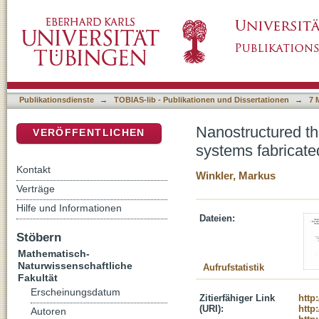
Nanostructured thermoelectrics: Bi2Te3 / Sb
DSpace Repositorium (Manakin basiert)
and sputtering
Publikationsdienste
→
TOBIAS-lib - Publikationen und Dissertationen
→
7 
Nanostructured th
VERÖFFENTLICHEN
systems fabricate
Kontakt
Winkler, Markus
Verträge
Hilfe und Informationen
Dateien:
Stöbern
Mathematisch-
Naturwissenschaftliche
Aufrufstatistik
Fakultät
Erscheinungsdatum
Zitierfähiger Link
http
(URI):
http
Autoren