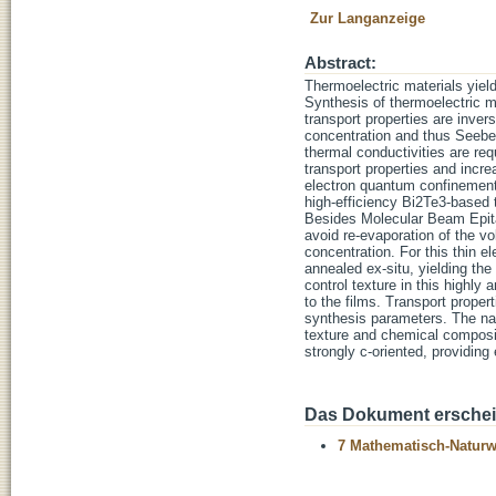
Zur Langanzeige
Abstract:
Thermoelectric materials yield
Synthesis of thermoelectric m
transport properties are inver
concentration and thus Seebeck
thermal conductivities are re
transport properties and incre
electron quantum confinement e
high-efficiency Bi2Te3-based 
Besides Molecular Beam Epita
avoid re-evaporation of the v
concentration. For this thin e
annealed ex-situ, yielding th
control texture in this highly 
to the films. Transport prope
synthesis parameters. The nan
texture and chemical composit
strongly c-oriented, providing 
Das Dokument erschein
7 Mathematisch-Naturwi