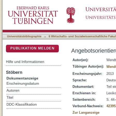
Angebotsorientierung
DSpace Repositorium (Manakin basiert)
Universitätsbibliographie
→
6 Wirtschafts- und Sozialwissenschaftliche Fakul
PUBLIKATION MELDEN
Angebotsorientie
Autor(en):
Wendt
Hilfe und Informationen
Tübinger Autor(en):
Wendt
Stöbern
Erscheinungsjahr:
2013
Dokumentanzeige
Sprache:
Deuts
Erscheinungsdatum
Dokumentart:
Teil e
Autoren
Erschienen in:
Lexiko
Titel
Seitenbereich:
S. 44-
DDC-Klassifikation
Verbund-Nachweis:
42395
Zur Langanzeige